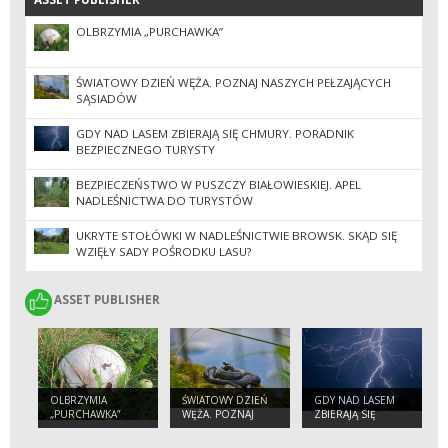
OLBRZYMIA „PURCHAWKA”
ŚWIATOWY DZIEŃ WĘŻA. POZNAJ NASZYCH PEŁZAJĄCYCH
SĄSIADÓW
GDY NAD LASEM ZBIERAJĄ SIĘ CHMURY. PORADNIK
BEZPIECZNEGO TURYSTY
BEZPIECZEŃSTWO W PUSZCZY BIAŁOWIESKIEJ. APEL
NADLEŚNICTWA DO TURYSTÓW
UKRYTE STOŁÓWKI W NADLEŚNICTWIE BROWSK. SKĄD SIĘ
WZIĘŁY SADY POŚRODKU LASU?
ASSET PUBLISHER
ASSET PUBLISHER
OLBRZYMIA
ŚWIATOWY DZIEŃ
GDY NAD LASEM
„PURCHAWKA”
WĘŻA. POZNAJ
ZBIERAJĄ SIĘ
NASZYCH
CHMURY.
PEŁZAJĄCYCH
PORADNIK