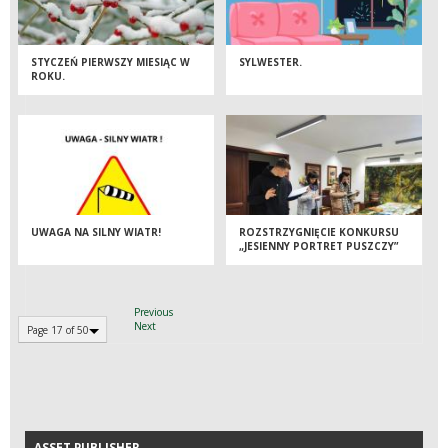
STYCZEŃ PIERWSZY MIESIĄC W
SYLWESTER.
ROKU.
UWAGA NA SILNY WIATR!
ROZSTRZYGNIĘCIE KONKURSU
„JESIENNY PORTRET PUSZCZY”
Previous
Next
Page 17 of 50
ASSET PUBLISHER
ASSET PUBLISHER