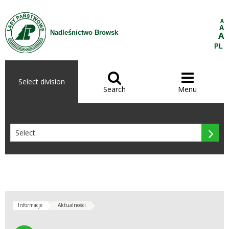
Skip to Content
A
A
Nadleśnictwo Browsk
A
PL


Select division
Search
Menu

Informacje
Aktualności