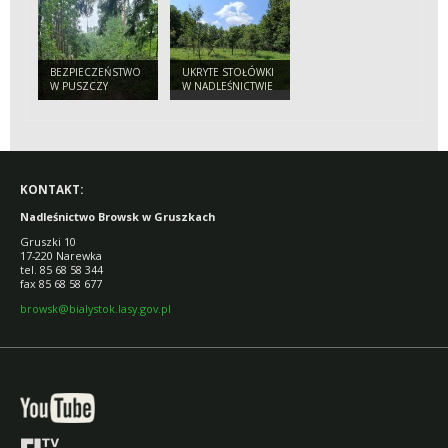
SĄSIADÓW
BEZPIECZNEGO
TURYSTY
BEZPIECZEŃSTWO
UKRYTE STOŁÓWKI
W PUSZCZY
W NADLEŚNICTWIE
BIAŁOWIESKIEJ.
BROWSK. SKĄD SIĘ
APEL
WZIĘŁY SADY
NADLEŚNICTWA
POŚRODKU LASU?
DO TURYSTÓW
KONTAKT:
Nadleśnictwo Browsk w Gruszkach
Gruszki 10
17-220 Narewka
tel. 85 68 58 344
fax 85 68 58 677
browsk@bialystok.lasy.gov.pl