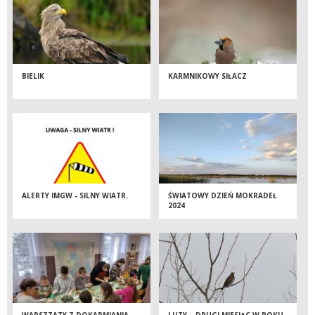
BIELIK
KARMNIKOWY SIŁACZ
ALERTY IMGW - SILNY WIATR.
ŚWIATOWY DZIEŃ MOKRADEŁ
2024
WARSZTATY Z DOKARMIANIA
LUTY – DRUGI MIESIĄC W ROKU.