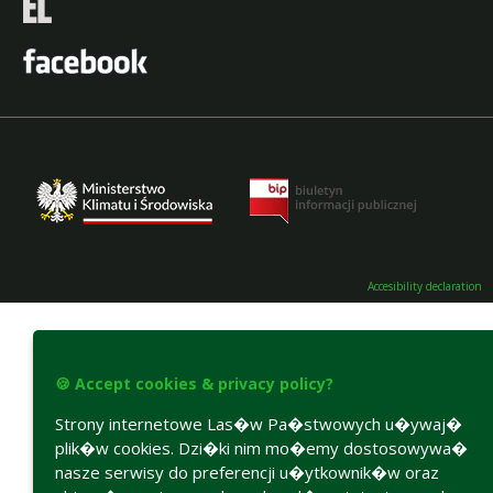
Accesibility declaration
🍪 Accept cookies & privacy policy?
Strony internetowe Las�w Pa�stwowych u�ywaj�
plik�w cookies. Dzi�ki nim mo�emy dostosowywa�
nasze serwisy do preferencji u�ytkownik�w oraz