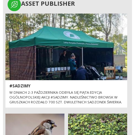
ASSET PUBLISHER
ASSET PUBLISHER
#SADZIMY
W DNIACH 2-3 PAŹDZIERNIKA ODBYŁA SIĘ PIĄTA EDYCJA
OGÓLNOPOLSKIEJ AKCJI #SADZIMY. NADLEŚNICTWO BROWSK W
GRUSZKACH ROZDAŁO 700 SZT. DWULETNICH SADZONEK ŚWIERKA.