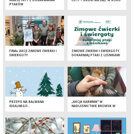
PTAKÓW
FINAŁ AKCJI ZIMOWE ĆWIERKI I
ZIMOWE ĆWIERKI I ŚWIERGOTY.
ŚWIERGOTY
DOKARMIAJ PTAKI Z LEŚNIKAMI
PRZEPIS NA BAŁWANA
„AKCJA KARMNIK” W
IDEALNEGO…
NADLEŚNICTWIE BROWSK W
GRUSZKACH