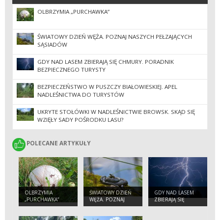
OLBRZYMIA „PURCHAWKA”
ŚWIATOWY DZIEŃ WĘŻA. POZNAJ NASZYCH PEŁZAJĄCYCH
SĄSIADÓW
GDY NAD LASEM ZBIERAJĄ SIĘ CHMURY. PORADNIK
BEZPIECZNEGO TURYSTY
BEZPIECZEŃSTWO W PUSZCZY BIAŁOWIESKIEJ. APEL
NADLEŚNICTWA DO TURYSTÓW
UKRYTE STOŁÓWKI W NADLEŚNICTWIE BROWSK. SKĄD SIĘ
WZIĘŁY SADY POŚRODKU LASU?
POLECANE ARTYKUŁY
POLECANE ARTYKUŁY
OLBRZYMIA
ŚWIATOWY DZIEŃ
GDY NAD LASEM
„PURCHAWKA”
WĘŻA. POZNAJ
ZBIERAJĄ SIĘ
NASZYCH
CHMURY.
PEŁZAJĄCYCH
PORADNIK
SĄSIADÓW
BEZPIECZNEGO