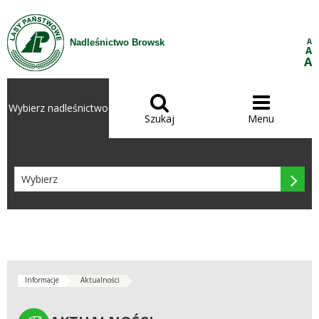
Przejdź do treści
A
Nadleśnictwo Browsk
A
A


Wybierz nadleśnictwo
Szukaj
Menu

Informacje
Aktualności