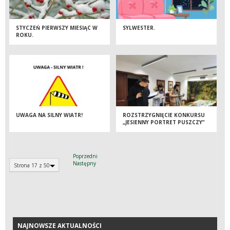
STYCZEŃ PIERWSZY MIESIĄC W
SYLWESTER.
ROKU.
UWAGA NA SILNY WIATR!
ROZSTRZYGNIĘCIE KONKURSU
„JESIENNY PORTRET PUSZCZY”
Poprzedni
Następny
Strona 17 z 50
NAJNOWSZE AKTUALNOŚCI
NAJNOWSZE AKTUALNOŚCI