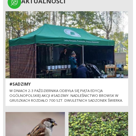
AKTUALNOŚCI
AKTUALNOŚCI
#SADZIMY
W DNIACH 2-3 PAŹDZIERNIKA ODBYŁA SIĘ PIĄTA EDYCJA
OGÓLNOPOLSKIEJ AKCJI #SADZIMY. NADLEŚNICTWO BROWSK W
GRUSZKACH ROZDAŁO 700 SZT. DWULETNICH SADZONEK ŚWIERKA.