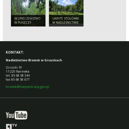
TURYSTY
BEZPIECZEŃSTWO
UKRYTE STOŁÓWKI
W PUSZCZY
W NADLEŚNICTWIE
BIAŁOWIESKIEJ.
BROWSK. SKĄD SIĘ
APEL
WZIĘŁY SADY
NADLEŚNICTWA
POŚRODKU LASU?
DO TURYSTÓW
KONTAKT:
Nadleśnictwo Browsk w Gruszkach
Gruszki 10
17-220 Narewka
tel. 85 68 58 344
fax 85 68 58 677
browsk@bialystok.lasy.gov.pl