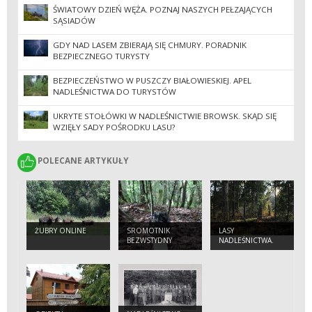
ŚWIATOWY DZIEŃ WĘŻA. POZNAJ NASZYCH PEŁZAJĄCYCH
SĄSIADÓW
GDY NAD LASEM ZBIERAJĄ SIĘ CHMURY. PORADNIK
BEZPIECZNEGO TURYSTY
BEZPIECZEŃSTWO W PUSZCZY BIAŁOWIESKIEJ. APEL
NADLEŚNICTWA DO TURYSTÓW
UKRYTE STOŁÓWKI W NADLEŚNICTWIE BROWSK. SKĄD SIĘ
WZIĘŁY SADY POŚRODKU LASU?
POLECANE ARTYKUŁY
POLECANE ARTYKUŁY
ŻUBRY ONLINE
SROMOTNIK
LASY
BEZWSTYDNY
NADLEŚNICTWA.
(PHALLUS
IMPUDICUS)