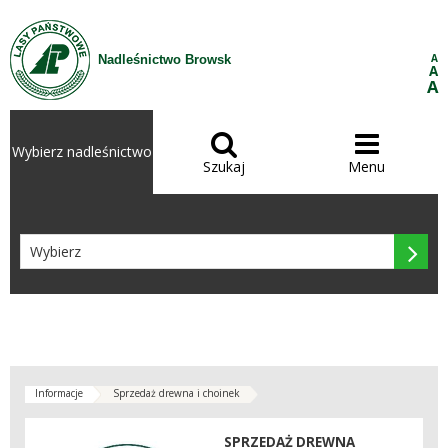
Przejdź do treści
A
Nadleśnictwo Browsk
A
A


Wybierz nadleśnictwo
Szukaj
Menu

Informacje
Sprzedaż drewna i choinek
SPRZEDAŻ DREWNA