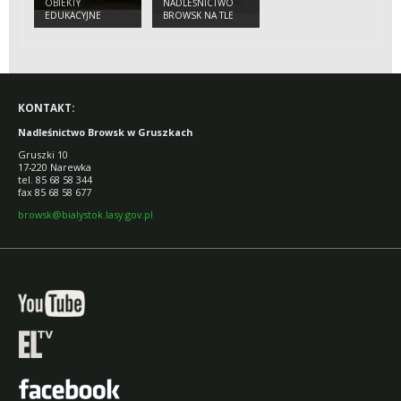
OBIEKTY
NADLEŚNICTWO
EDUKACYJNE
BROWSK NA TLE
ZMIAN
ADMINISTRACYJNYCH
W PUSZCZY
BIAŁOWIESKIEJ,
LACKIEJ, ŚWISŁOCKIEJ
I SZERESZEWSKIEJ.
KONTAKT:
Nadleśnictwo Browsk w Gruszkach
Gruszki 10
17-220 Narewka
tel. 85 68 58 344
fax 85 68 58 677
browsk@bialystok.lasy.gov.pl