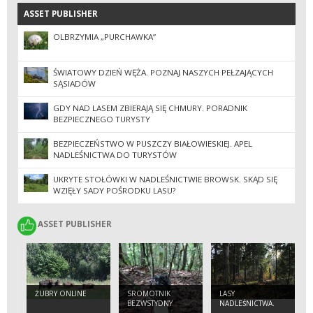
ASSET PUBLISHER
ASSET PUBLISHER
OLBRZYMIA „PURCHAWKA”
ŚWIATOWY DZIEŃ WĘŻA. POZNAJ NASZYCH PEŁZAJĄCYCH
SĄSIADÓW
GDY NAD LASEM ZBIERAJĄ SIĘ CHMURY. PORADNIK
BEZPIECZNEGO TURYSTY
BEZPIECZEŃSTWO W PUSZCZY BIAŁOWIESKIEJ. APEL
NADLEŚNICTWA DO TURYSTÓW
UKRYTE STOŁÓWKI W NADLEŚNICTWIE BROWSK. SKĄD SIĘ
WZIĘŁY SADY POŚRODKU LASU?
ASSET PUBLISHER
ASSET PUBLISHER
ŻUBRY ONLINE
SROMOTNIK
LASY
BEZWSTYDNY
NADLEŚNICTWA.