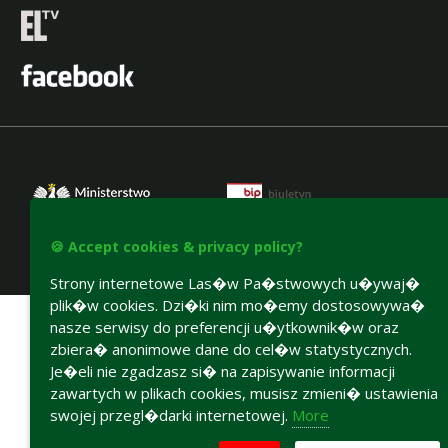
🍪 Accept cookies & privacy policy?
Strony internetowe Las�w Pa�stwowych u�ywaj�
Accesibility declaration
plik�w cookies. Dzi�ki nim mo�emy dostosowywa�
nasze serwisy do preferencji u�ytkownik�w oraz
zbiera� anonimowe dane do cel�w statystycznych.
Je�eli nie zgadzasz si� na zapisywanie informacji
zawartych w plikach cookies, musisz zmieni� ustawienia
swojej przegl�darki internetowej.
More