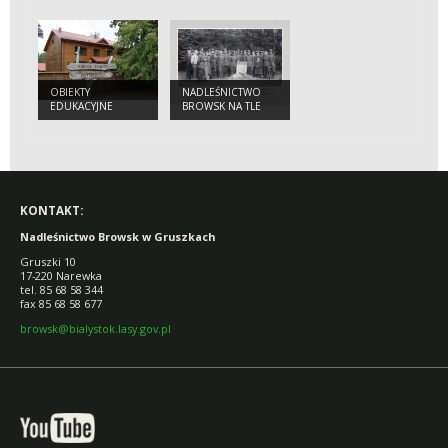
(PHALLUS
IMPUDICUS)
OBIEKTY
NADLEŚNICTWO
EDUKACYJNE
BROWSK NA TLE
ZMIAN
ADMINISTRACYJNYCH
W PUSZCZY
BIAŁOWIESKIEJ,
LACKIEJ, ŚWISŁOCKIEJ
I SZERESZEWSKIEJ.
KONTAKT:
Nadleśnictwo Browsk w Gruszkach
Gruszki 10
17-220 Narewka
tel. 85 68 58 344
fax 85 68 58 677
browsk@bialystok.lasy.gov.pl