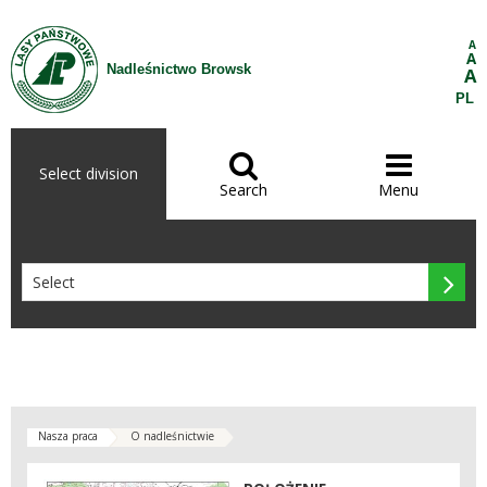
Skip to Content
A
A
Nadleśnictwo Browsk
A
PL


Select division
Search
Menu

Nasza praca
O nadleśnictwie