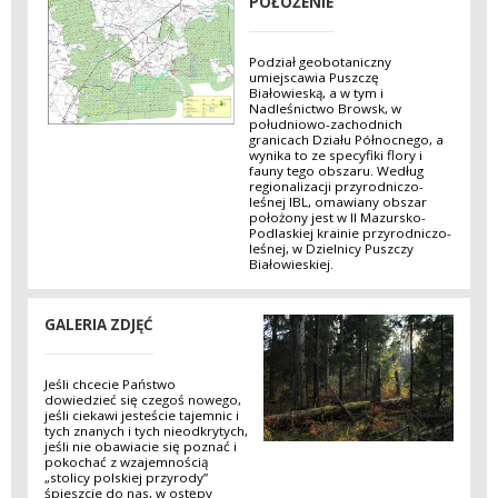
POŁOŻENIE
Podział geobotaniczny
umiejscawia Puszczę
Białowieską, a w tym i
Nadleśnictwo Browsk, w
południowo-zachodnich
granicach Działu Północnego, a
wynika to ze specyfiki flory i
fauny tego obszaru. Według
regionalizacji przyrodniczo-
leśnej IBL, omawiany obszar
położony jest w II Mazursko-
Podlaskiej krainie przyrodniczo-
leśnej, w Dzielnicy Puszczy
Białowieskiej.
GALERIA ZDJĘĆ
Jeśli chcecie Państwo
dowiedzieć się czegoś nowego,
jeśli ciekawi jesteście tajemnic i
tych znanych i tych nieodkrytych,
jeśli nie obawiacie się poznać i
pokochać z wzajemnością
„stolicy polskiej przyrody”
śpieszcie do nas, w ostępy