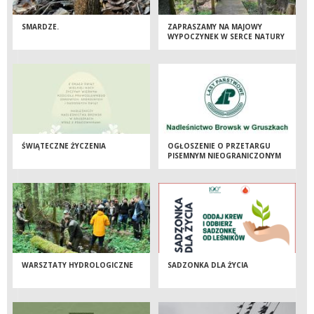
SMARDZE.
ZAPRASZAMY NA MAJOWY
WYPOCZYNEK W SERCE NATURY
– NADLEŚNICTWO BROWSK
ZAPRASZA!
ŚWIĄTECZNE ŻYCZENIA
OGŁOSZENIE O PRZETARGU
PISEMNYM NIEOGRANICZONYM
NA SPRZEDAŻ TUSZ ZWIERZĄT
ŁOWNYCH POZYSKANYCH W
SEZONIE ŁOWIECKIM 2024/2025
W OHZ LP NADLEŚNICTWO
BROWSK W GRUSZKACH
WARSZTATY HYDROLOGICZNE
SADZONKA DLA ŻYCIA