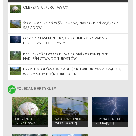
OLBRZYMIA „PURCHAWKA”
ŚWIATOWY DZIEŃ WĘŻA. POZNAJ NASZYCH PEŁZAJĄCYCH
SĄSIADÓW
GDY NAD LASEM ZBIERAJĄ SIĘ CHMURY. PORADNIK
BEZPIECZNEGO TURYSTY
BEZPIECZEŃSTWO W PUSZCZY BIAŁOWIESKIEJ. APEL
NADLEŚNICTWA DO TURYSTÓW
UKRYTE STOŁÓWKI W NADLEŚNICTWIE BROWSK. SKĄD SIĘ
WZIĘŁY SADY POŚRODKU LASU?
POLECANE ARTYKUŁY
POLECANE ARTYKUŁY
OLBRZYMIA
ŚWIATOWY DZIEŃ
GDY NAD LASEM
„PURCHAWKA”
WĘŻA. POZNAJ
ZBIERAJĄ SIĘ
NASZYCH
CHMURY.
PEŁZAJĄCYCH
PORADNIK
SĄSIADÓW
BEZPIECZNEGO