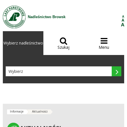
Przejdź do treści
A
Nadleśnictwo Browsk
A
A


Wybierz nadleśnictwo
Szukaj
Menu

Informacje
Aktualności