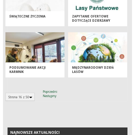
ŚWIĄTECZNE ŻYCZENIA
ZAPYTANIE OFERTOWE
DOTYCZĄCE DZIERŻAWY
GRUNTU.
PODSUMOWANIE AKCJI
MIĘDZYNARODOWY DZIEŃ
KARMNIK
LASÓW
Poprzedni
Następny
Strona 16 z 50
NAJNOWSZE AKTUALNOŚCI
NAJNOWSZE AKTUALNOŚCI