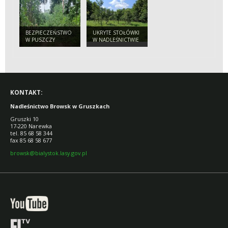
TURYSTY
BEZPIECZEŃSTWO
UKRYTE STOŁÓWKI
W PUSZCZY
W NADLEŚNICTWIE
BIAŁOWIESKIEJ.
BROWSK. SKĄD SIĘ
APEL
WZIĘŁY SADY
NADLEŚNICTWA
POŚRODKU LASU?
DO TURYSTÓW
KONTAKT:
Nadleśnictwo Browsk w Gruszkach
Gruszki 10
17-220 Narewka
tel. 85 68 58 344
fax 85 68 58 677
browsk@bialystok.lasy.gov.pl