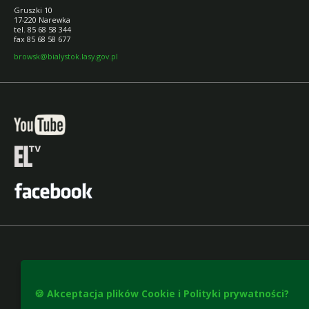
Gruszki 10
17-220 Narewka
tel. 85 68 58 344
fax 85 68 58 677
browsk@bialystok.lasy.gov.pl
🍪 Akceptacja plików Cookie i Polityki prywatności?