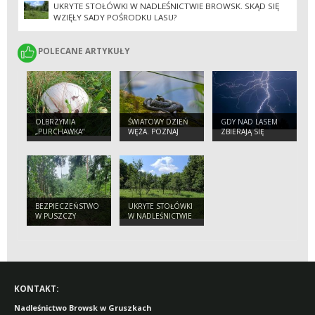
UKRYTE STOŁÓWKI W NADLEŚNICTWIE BROWSK. SKĄD SIĘ
WZIĘŁY SADY POŚRODKU LASU?
POLECANE ARTYKUŁY
POLECANE ARTYKUŁY
OLBRZYMIA
ŚWIATOWY DZIEŃ
GDY NAD LASEM
„PURCHAWKA”
WĘŻA. POZNAJ
ZBIERAJĄ SIĘ
NASZYCH
CHMURY.
PEŁZAJĄCYCH
PORADNIK
SĄSIADÓW
BEZPIECZNEGO
TURYSTY
BEZPIECZEŃSTWO
UKRYTE STOŁÓWKI
W PUSZCZY
W NADLEŚNICTWIE
BIAŁOWIESKIEJ.
BROWSK. SKĄD SIĘ
APEL
WZIĘŁY SADY
NADLEŚNICTWA
POŚRODKU LASU?
DO TURYSTÓW
KONTAKT:
Nadleśnictwo Browsk w Gruszkach