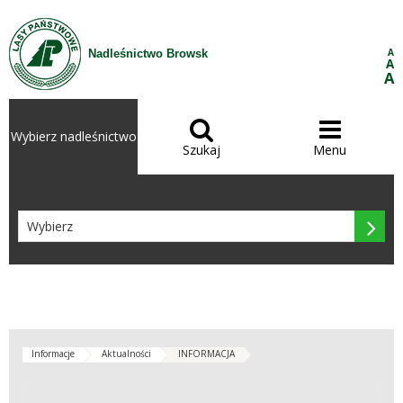
Przejdź do treści
A
Nadleśnictwo Browsk
A
A


Wybierz nadleśnictwo
Szukaj
Menu

Informacje
Aktualności
INFORMACJA