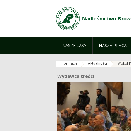
Przejdź do treści
Nadleśnictwo Brow
NASZE LASY
NASZA PRACA
Informacje
Aktualności
Wokół P
Wydawca treści
Wydawca treści