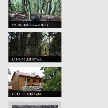
SROMOTNIK BEZWSTYDNY
(PHALLUS IMPUDICUS)
LASY NADLEŚNICTWA.
OBIEKTY EDUKACYJNE