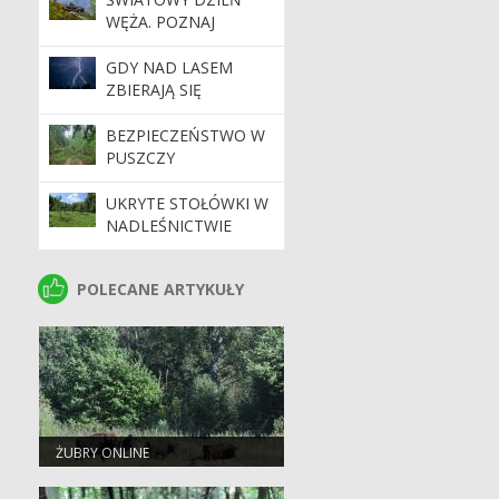
WĘŻA. POZNAJ
NASZYCH
PEŁZAJĄCYCH
GDY NAD LASEM
SĄSIADÓW
ZBIERAJĄ SIĘ
CHMURY. PORADNIK
BEZPIECZNEGO
BEZPIECZEŃSTWO W
TURYSTY
PUSZCZY
BIAŁOWIESKIEJ. APEL
NADLEŚNICTWA DO
UKRYTE STOŁÓWKI W
TURYSTÓW
NADLEŚNICTWIE
BROWSK. SKĄD SIĘ
WZIĘŁY SADY
POLECANE ARTYKUŁY
POLECANE ARTYKUŁY
POŚRODKU LASU?
ŻUBRY ONLINE