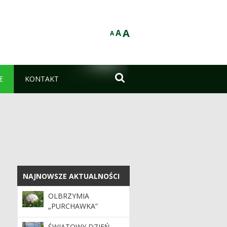
A
A
A

E
KONTAKT
NAJNOWSZE AKTUALNOŚCI
NAJNOWSZE AKTUALNOŚCI
OLBRZYMIA
„PURCHAWKA”
ŚWIATOWY DZIEŃ