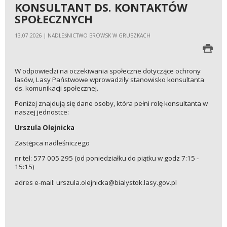
KONSULTANT DS. KONTAKTÓW
SPOŁECZNYCH
13.07.2026 | NADLEŚNICTWO BROWSK W GRUSZKACH
W odpowiedzi na oczekiwania społeczne dotyczące ochrony
lasów, Lasy Państwowe wprowadziły stanowisko konsultanta
ds. komunikacji społecznej.
Poniżej znajdują się dane osoby, która pełni rolę konsultanta w
naszej jednostce:
Urszula Olejnicka
Zastępca nadleśniczego
nr tel: 577 005 295 (od poniedziałku do piątku w godz 7:15 -
15:15)
adres e-mail: urszula.olejnicka@bialystok.lasy.gov.pl