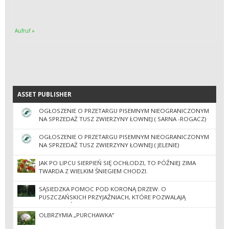
Aufruf »
ASSET PUBLISHER
ASSET PUBLISHER
OGŁOSZENIE O PRZETARGU PISEMNYM NIEOGRANICZONYM
NA SPRZEDAŻ TUSZ ZWIERZYNY ŁOWNEJ ( SARNA -ROGACZ)
POZYSKANEJ W SEZONIE ŁOWIECKIM 2026/2027 W OHZ LP
NADLEŚNICTWO BROWSK W GRUSZKACH
OGŁOSZENIE O PRZETARGU PISEMNYM NIEOGRANICZONYM
NA SPRZEDAŻ TUSZ ZWIERZYNY ŁOWNEJ ( JELENIE)
POZYSKANEJ W SEZONIE ŁOWIECKIM 2026/2027 W OHZ LP
NADLEŚNICTWO BROWSK W GRUSZKACH
JAK PO LIPCU SIERPIEŃ SIĘ OCHŁODZI, TO PÓŹNIEJ ZIMA
TWARDA Z WIELKIM ŚNIEGIEM CHODZI.
SĄSIEDZKA POMOC POD KORONĄ DRZEW. O
PUSZCZAŃSKICH PRZYJAŹNIACH, KTÓRE POZWALAJĄ
PRZETRWAĆ
OLBRZYMIA „PURCHAWKA”