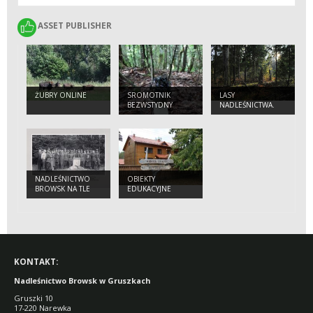
ASSET PUBLISHER
ASSET PUBLISHER
ŻUBRY ONLINE
SROMOTNIK
LASY
BEZWSTYDNY
NADLEŚNICTWA.
(PHALLUS
IMPUDICUS)
NADLEŚNICTWO
OBIEKTY
BROWSK NA TLE
EDUKACYJNE
ZMIAN
ADMINISTRACYJNYCH
W PUSZCZY
BIAŁOWIESKIEJ,
LACKIEJ, ŚWISŁOCKIEJ
I SZERESZEWSKIEJ.
KONTAKT:
Nadleśnictwo Browsk w Gruszkach
Gruszki 10
17-220 Narewka