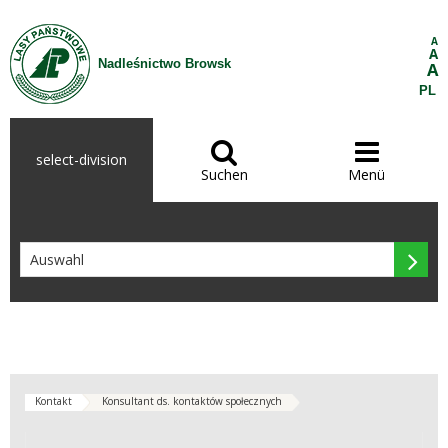
Zum Inhalt wechseln
A
A
Nadleśnictwo Browsk
A
PL


select-division
Suchen
Menü

Kontakt
Konsultant ds. kontaktów społecznych