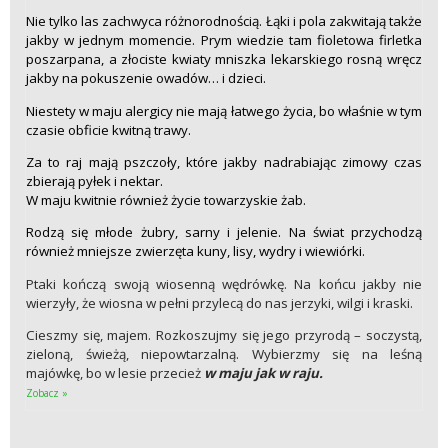
Nie tylko las zachwyca różnorodnością. Łąki i pola zakwitają także
jakby w jednym momencie. Prym wiedzie tam fioletowa firletka
poszarpana, a złociste kwiaty mniszka lekarskiego rosną wręcz
jakby na pokuszenie owadów… i dzieci.
Niestety w maju alergicy nie mają łatwego życia, bo właśnie w tym
czasie obficie kwitną trawy.
Za to raj mają pszczoły, które jakby nadrabiając zimowy czas
zbierają pyłek i nektar.
W maju kwitnie również życie towarzyskie żab.
Rodzą się młode żubry, sarny i jelenie. Na świat przychodzą
również mniejsze zwierzęta kuny, lisy, wydry i wiewiórki.
Ptaki kończą swoją wiosenną wędrówkę. Na końcu jakby nie
wierzyły, że wiosna w pełni przylecą do nas jerzyki, wilgi i kraski.
Cieszmy się, majem. Rozkoszujmy się jego przyrodą – soczystą,
zieloną, świeżą, niepowtarzalną. Wybierzmy się na leśną
majówkę, bo w lesie przecież
w maju jak w raju.
Zobacz »