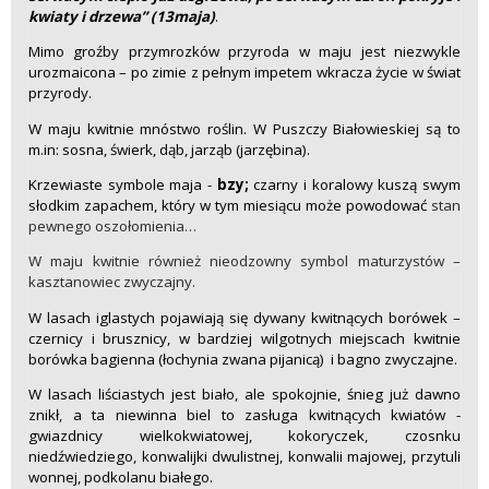
kwiaty i drzewa” (13maja)
.
Mimo groźby przymrozków przyroda w maju jest niezwykle
urozmaicona – po zimie z pełnym impetem wkracza życie w świat
przyrody.
W maju kwitnie mnóstwo roślin. W Puszczy Białowieskiej są to
m.in: sosna, świerk, dąb, jarząb (jarzębina).
Krzewiaste symbole maja -
bzy;
czarny i koralowy kuszą swym
słodkim zapachem, który w tym miesiącu może powodować
stan
pewnego oszołomienia…
W maju kwitnie również nieodzowny symbol maturzystów –
kasztanowiec zwyczajny.
W lasach iglastych pojawiają się dywany kwitnących borówek –
czernicy i brusznicy, w bardziej wilgotnych miejscach kwitnie
borówka bagienna (łochynia zwana pijanicą) i bagno zwyczajne.
W lasach liściastych jest biało, ale spokojnie, śnieg już dawno
znikł, a ta niewinna biel to zasługa kwitnących kwiatów -
gwiazdnicy wielkokwiatowej, kokoryczek, czosnku
niedźwiedziego, konwalijki dwulistnej, konwalii majowej, przytuli
wonnej, podkolanu białego.