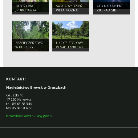
OLBRZYMIA
ŚWIATOWY DZIEŃ
GDY NAD LASEM
„PURCHAWKA”
WĘŻA. POZNAJ
ZBIERAJĄ SIĘ
NASZYCH
CHMURY.
PEŁZAJĄCYCH
PORADNIK
SĄSIADÓW
BEZPIECZNEGO
TURYSTY
BEZPIECZEŃSTWO
UKRYTE STOŁÓWKI
W PUSZCZY
W NADLEŚNICTWIE
BIAŁOWIESKIEJ.
BROWSK. SKĄD SIĘ
APEL
WZIĘŁY SADY
NADLEŚNICTWA
POŚRODKU LASU?
DO TURYSTÓW
KONTAKT:
Nadleśnictwo Browsk w Gruszkach
Gruszki 10
17-220 Narewka
tel. 85 68 58 344
fax 85 68 58 677
browsk@bialystok.lasy.gov.pl