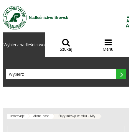
Przejdź do treści
A
Nadleśnictwo Browsk
A
A


Wybierz nadleśnictwo
Szukaj
Menu

Informacje
Aktualności
Piąty miesiąc w roku – MAJ.