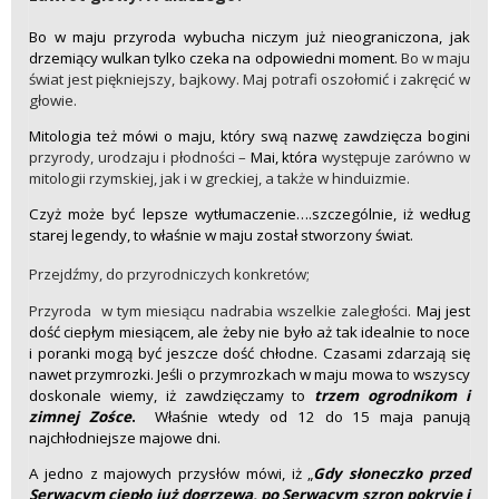
Bo w maju przyroda wybucha niczym już nieograniczona, jak
drzemiący wulkan tylko czeka na odpowiedni moment.
Bo w maju
świat jest piękniejszy, bajkowy. Maj potrafi oszołomić i zakręcić w
głowie.
Mitologia też mówi o maju, który swą nazwę zawdzięcza bogini
przyrody, urodzaju i płodności –
Mai, która
występuje zarówno w
mitologii rzymskiej, jak i w greckiej, a także w hinduizmie.
Czyż może być lepsze wytłumaczenie….szczególnie, iż według
starej legendy, to właśnie w maju został stworzony świat.
Przejdźmy, do przyrodniczych konkretów;
Przyroda w tym miesiącu nadrabia wszelkie zaległości.
Maj jest
dość ciepłym miesiącem, ale żeby nie było aż tak idealnie to noce
i poranki mogą być jeszcze dość chłodne. Czasami zdarzają się
nawet przymrozki. Jeśli o przymrozkach w maju mowa to wszyscy
doskonale wiemy, iż zawdzięczamy to
trzem ogrodnikom i
zimnej Zośce
.
Właśnie wtedy od 12 do 15 maja panują
najchłodniejsze majowe dni.
A jedno z majowych przysłów mówi, iż „
Gdy słoneczko przed
Serwacym ciepło już dogrzewa, po Serwacym szron pokryje i