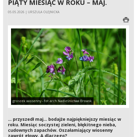
PIĄTY MIESIĄC W ROKU – MAJ.
05.05.2026 | URSZULA OLEJNICKA
groszek wiosenny - fot arch Nadleśnictwa Browsk
… przyszedł maj… bodajże najpiękniejszy miesiąc w
roku. Miesiąc soczystej zieleni, błękitnego nieba,
cudownych zapachów. Oszałamiający wiosenny
zawrót głowy. A dlaczego?