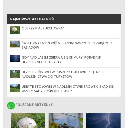
NAJNOWSZE AKTUALNOŚCI
NAJNOWSZE AKTUALNOŚCI
OLBRZYMIA „PURCHAWKA”
ŚWIATOWY DZIEŃ WĘŻA. POZNAJ NASZYCH PEŁZAJĄCYCH
SĄSIADÓW
GDY NAD LASEM ZBIERAJĄ SIĘ CHMURY. PORADNIK
BEZPIECZNEGO TURYSTY
BEZPIECZEŃSTWO W PUSZCZY BIAŁOWIESKIEJ. APEL
NADLEŚNICTWA DO TURYSTÓW
UKRYTE STOŁÓWKI W NADLEŚNICTWIE BROWSK. SKĄD SIĘ
WZIĘŁY SADY POŚRODKU LASU?
POLECANE ARTYKUŁY
POLECANE ARTYKUŁY