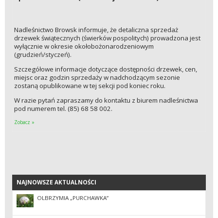
Nadleśnictwo Browsk informuje, że detaliczna sprzedaż
drzewek świątecznych (świerków pospolitych) prowadzona jest
wyłącznie w okresie okołobożonarodzeniowym
(grudzień/styczeń).
Szczegółowe informacje dotyczące dostępności drzewek, cen,
miejsc oraz godzin sprzedaży w nadchodzącym sezonie
zostaną opublikowane w tej sekcji pod koniec roku.
W razie pytań zapraszamy do kontaktu z biurem nadleśnictwa
pod numerem tel. (85) 68 58 002.
Zobacz »
NAJNOWSZE AKTUALNOŚCI
NAJNOWSZE AKTUALNOŚCI
OLBRZYMIA „PURCHAWKA”