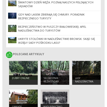
ŚWIATOWY DZIEŃ WĘŻA. POZNAJ NASZYCH PEŁZAJĄCYCH
SĄSIADÓW
GDY NAD LASEM ZBIERAJĄ SIĘ CHMURY. PORADNIK
BEZPIECZNEGO TURYSTY
BEZPIECZEŃSTWO W PUSZCZY BIAŁOWIESKIEJ. APEL
NADLEŚNICTWA DO TURYSTÓW
UKRYTE STOŁÓWKI W NADLEŚNICTWIE BROWSK. SKĄD SIĘ
WZIĘŁY SADY POŚRODKU LASU?
POLECANE ARTYKUŁY
POLECANE ARTYKUŁY
ŻUBRY ONLINE
SROMOTNIK
LASY
BEZWSTYDNY
NADLEŚNICTWA.
(PHALLUS
IMPUDICUS)
OBIEKTY
NADLEŚNICTWO