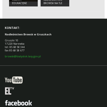
EDUKACYJNE
BROWSK NA TLE
ZMIAN
ADMINISTRACYJNYCH
W PUSZCZY
BIAŁOWIESKIEJ,
LACKIEJ, ŚWISŁOCKIEJ
I SZERESZEWSKIEJ.
KONTAKT:
Nadleśnictwo Browsk w Gruszkach
Gruszki 10
17-220 Narewka
tel. 85 68 58 344
fax 85 68 58 677
browsk@bialystok.lasy.gov.pl