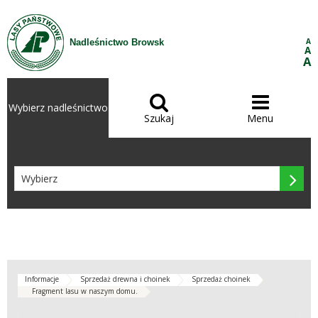
Przejdź do treści
A
Nadleśnictwo Browsk
A
A


Wybierz nadleśnictwo
Szukaj
Menu

Informacje
Sprzedaż drewna i choinek
Sprzedaż choinek
Fragment lasu w naszym domu.