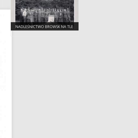
NADLEŚNICTWO BROWSK NA TLE
ZMIAN ADMINISTRACYJNYCH W
PUSZCZY BIAŁOWIESKIEJ, LACKIEJ,
ŚWISŁOCKIEJ I SZERESZEWSKIEJ.