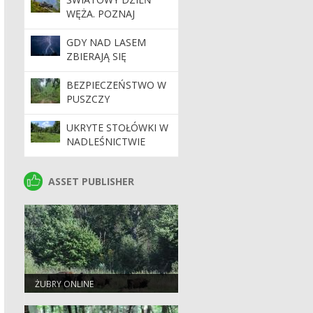
WĘŻA. POZNAJ
NASZYCH
PEŁZAJĄCYCH
GDY NAD LASEM
SĄSIADÓW
ZBIERAJĄ SIĘ
CHMURY. PORADNIK
BEZPIECZNEGO
BEZPIECZEŃSTWO W
TURYSTY
PUSZCZY
BIAŁOWIESKIEJ. APEL
NADLEŚNICTWA DO
UKRYTE STOŁÓWKI W
TURYSTÓW
NADLEŚNICTWIE
BROWSK. SKĄD SIĘ
WZIĘŁY SADY
ASSET PUBLISHER
ASSET PUBLISHER
POŚRODKU LASU?
ŻUBRY ONLINE