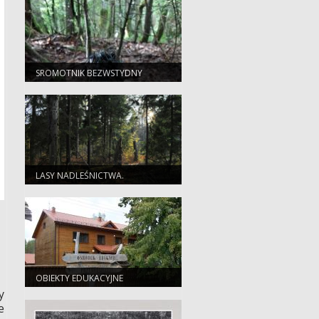
SROMOTNIK BEZWSTYDNY
(PHALLUS IMPUDICUS)
LASY NADLEŚNICTWA.
OBIEKTY EDUKACYJNE
y
e