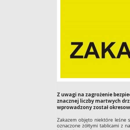
Z uwagi na zagrożenie bezpi
znacznej liczby martwych dr
wprowadzony został okresowy
Zakazem objęto niektóre leśne szl
oznaczone żółtymi tablicami z n