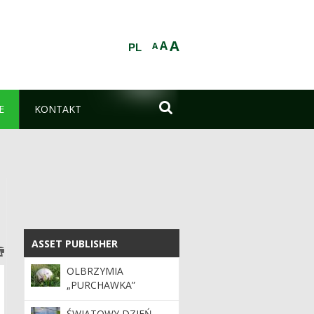
A
A
A
PL

E
KONTAKT
ASSET PUBLISHER
ASSET PUBLISHER
OLBRZYMIA
„PURCHAWKA”
ŚWIATOWY DZIEŃ