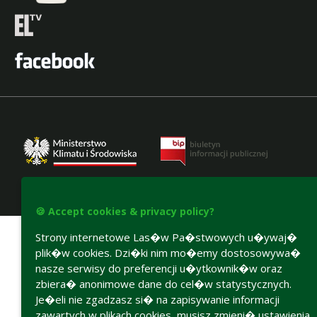
Accesibility declaration
🍪 Accept cookies & privacy policy?
Strony internetowe Las�w Pa�stwowych u�ywaj�
plik�w cookies. Dzi�ki nim mo�emy dostosowywa�
nasze serwisy do preferencji u�ytkownik�w oraz
zbiera� anonimowe dane do cel�w statystycznych.
Je�eli nie zgadzasz si� na zapisywanie informacji
zawartych w plikach cookies, musisz zmieni� ustawienia