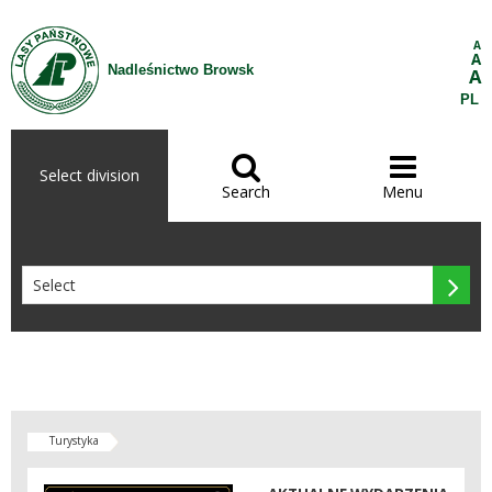
Skip to Content
A
A
Nadleśnictwo Browsk
A
PL


Select division
Search
Menu

Turystyka