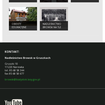
(PHALLUS
IMPUDICUS)
OBIEKTY
NADLEŚNICTWO
EDUKACYJNE
BROWSK NA TLE
ZMIAN
ADMINISTRACYJNYCH
W PUSZCZY
BIAŁOWIESKIEJ,
LACKIEJ, ŚWISŁOCKIEJ
I SZERESZEWSKIEJ.
KONTAKT:
Nadleśnictwo Browsk w Gruszkach
Gruszki 10
17-220 Narewka
tel. 85 68 58 344
fax 85 68 58 677
browsk@bialystok.lasy.gov.pl