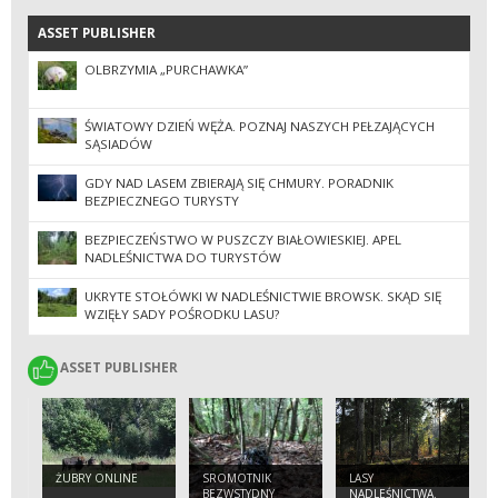
ASSET PUBLISHER
ASSET PUBLISHER
OLBRZYMIA „PURCHAWKA”
ŚWIATOWY DZIEŃ WĘŻA. POZNAJ NASZYCH PEŁZAJĄCYCH
SĄSIADÓW
GDY NAD LASEM ZBIERAJĄ SIĘ CHMURY. PORADNIK
BEZPIECZNEGO TURYSTY
BEZPIECZEŃSTWO W PUSZCZY BIAŁOWIESKIEJ. APEL
NADLEŚNICTWA DO TURYSTÓW
UKRYTE STOŁÓWKI W NADLEŚNICTWIE BROWSK. SKĄD SIĘ
WZIĘŁY SADY POŚRODKU LASU?
ASSET PUBLISHER
ASSET PUBLISHER
ŻUBRY ONLINE
SROMOTNIK
LASY
BEZWSTYDNY
NADLEŚNICTWA.