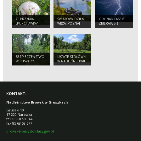
OLBRZYMIA
ŚWIATOWY DZIEŃ
GDY NAD LASEM
„PURCHAWKA”
WĘŻA. POZNAJ
ZBIERAJĄ SIĘ
NASZYCH
CHMURY.
PEŁZAJĄCYCH
PORADNIK
SĄSIADÓW
BEZPIECZNEGO
TURYSTY
BEZPIECZEŃSTWO
UKRYTE STOŁÓWKI
W PUSZCZY
W NADLEŚNICTWIE
BIAŁOWIESKIEJ.
BROWSK. SKĄD SIĘ
APEL
WZIĘŁY SADY
NADLEŚNICTWA
POŚRODKU LASU?
DO TURYSTÓW
KONTAKT:
Nadleśnictwo Browsk w Gruszkach
Gruszki 10
17-220 Narewka
tel. 85 68 58 344
fax 85 68 58 677
browsk@bialystok.lasy.gov.pl