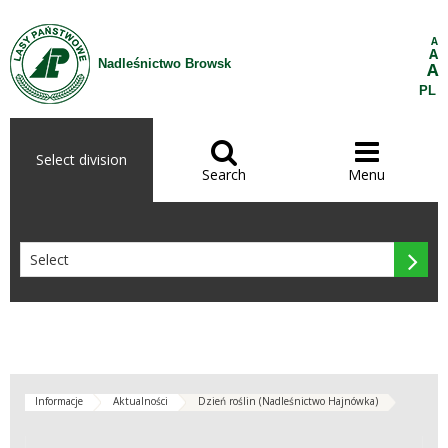
Skip to Content
A
A
Nadleśnictwo Browsk
A
PL


Select division
Search
Menu

Informacje
Aktualności
Dzień roślin (Nadleśnictwo Hajnówka)