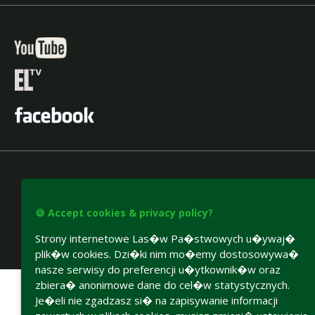
🍪 Accept cookies & privacy policy?
Strony internetowe Las�w Pa�stwowych u�ywaj�
plik�w cookies. Dzi�ki nim mo�emy dostosowywa�
Accesibility declaration
nasze serwisy do preferencji u�ytkownik�w oraz
zbiera� anonimowe dane do cel�w statystycznych.
Je�eli nie zgadzasz si� na zapisywanie informacji