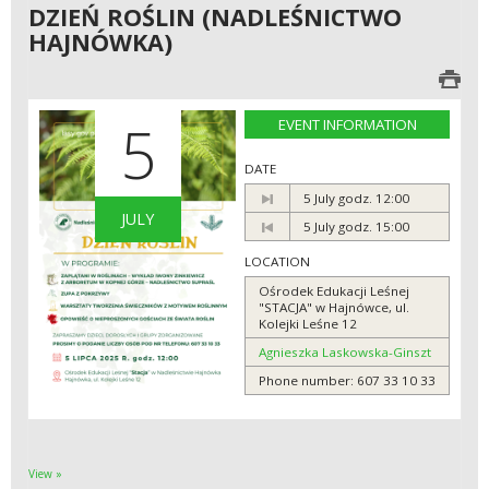
DZIEŃ ROŚLIN (NADLEŚNICTWO
HAJNÓWKA)
5
EVENT INFORMATION
DATE
5 July godz. 12:00
JULY
5 July godz. 15:00
LOCATION
Ośrodek Edukacji Leśnej
"STACJA" w Hajnówce, ul.
Kolejki Leśne 12
Agnieszka Laskowska-Ginszt
Phone number: 607 33 10 33
View »