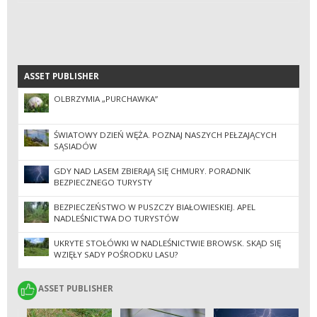
ASSET PUBLISHER
ASSET PUBLISHER
OLBRZYMIA „PURCHAWKA”
ŚWIATOWY DZIEŃ WĘŻA. POZNAJ NASZYCH PEŁZAJĄCYCH
SĄSIADÓW
GDY NAD LASEM ZBIERAJĄ SIĘ CHMURY. PORADNIK
BEZPIECZNEGO TURYSTY
BEZPIECZEŃSTWO W PUSZCZY BIAŁOWIESKIEJ. APEL
NADLEŚNICTWA DO TURYSTÓW
UKRYTE STOŁÓWKI W NADLEŚNICTWIE BROWSK. SKĄD SIĘ
WZIĘŁY SADY POŚRODKU LASU?
ASSET PUBLISHER
ASSET PUBLISHER