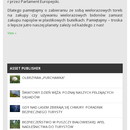
r przez Parlament Europejski.
Dlatego pamiętajmy o zabieraniu ze sobą wielorazowych toreb
na zakupy czy używaniu wielorazowych bidonów zamiast
zakupu napojów w plastikowych butelkach. Pamiętajmy – troska
o lepsze jutro naszej planety zależy od każdego z nas!
View »
ASSET PUBLISHER
ASSET PUBLISHER
OLBRZYMIA „PURCHAWKA”
ŚWIATOWY DZIEŃ WĘŻA. POZNAJ NASZYCH PEŁZAJĄCYCH
SĄSIADÓW
GDY NAD LASEM ZBIERAJĄ SIĘ CHMURY. PORADNIK
BEZPIECZNEGO TURYSTY
BEZPIECZEŃSTWO W PUSZCZY BIAŁOWIESKIEJ. APEL
NADLEŚNICTWA DO TURYSTÓW