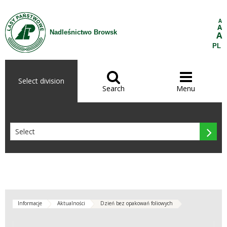
Skip to Content
A
A
Nadleśnictwo Browsk
A
PL


Select division
Search
Menu

Informacje
Aktualności
Dzień bez opakowań foliowych