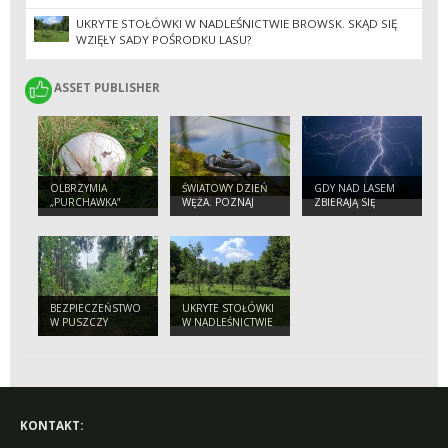
UKRYTE STOŁÓWKI W NADLEŚNICTWIE BROWSK. SKĄD SIĘ
WZIĘŁY SADY POŚRODKU LASU?
ASSET PUBLISHER
ASSET PUBLISHER
OLBRZYMIA
ŚWIATOWY DZIEŃ
GDY NAD LASEM
„PURCHAWKA”
WĘŻA. POZNAJ
ZBIERAJĄ SIĘ
NASZYCH
CHMURY.
PEŁZAJĄCYCH
PORADNIK
SĄSIADÓW
BEZPIECZNEGO
TURYSTY
BEZPIECZEŃSTWO
UKRYTE STOŁÓWKI
W PUSZCZY
W NADLEŚNICTWIE
BIAŁOWIESKIEJ.
BROWSK. SKĄD SIĘ
APEL
WZIĘŁY SADY
NADLEŚNICTWA
POŚRODKU LASU?
DO TURYSTÓW
KONTAKT: