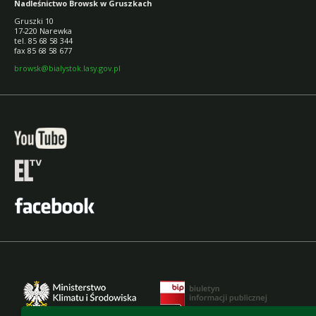
Nadleśnictwo Browsk w Gruszkach
Gruszki 10
17-220 Narewka
tel. 85 68 58 344
fax 85 68 58 677
browsk@bialystok.lasy.gov.pl