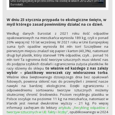
Unii Europejskiej w przeliczeniu na osobę w latach 2012-2021 (źródło:
Eurostat)
W dniu 23 stycznia przypada to ekologiczne święto, w
myśl którego zasad powinniśmy działać na co dzień.
Według danych Eurostat z 2021 roku ilość odpadów
opakowaniowych na mieszkańca wyniosła 189 kg, czyli o ponad
20% więcej niż 10 lat wcześniej. W 2021 roku w Unii Europejskiej
suma tych opadów wyniosła 84 mln ton! Szczęśliwie na
pierwszym miejscu znalazł się papier i karton (40,3%), natomiast
drugi był plastik, który stanowił 19% odpadów, czyli… ponad 16
mln ton! Ta ogromna ilość tworzyw sztucznych musi skłonić nas
do podjęcia szybkich działań i ograniczenia zużycia plastików. Ile
razy idziemy do sklepu
to właśnie od każdego z nas zależy
wybór – plastikowy woreczek czy wielorazowa torba
.
Właśnie idea świętowanego dzisiejszego dnia bez opakowań
foliowych, powinna skłonić nas do przemyśleń i zmienić nasze
nawyki na bardziej ekologiczne. Dzięki ograniczeniu i
odpowiedniemu sortowaniu tworzyw sztucznych możemy
skuteczniej chronić środowisko. Poziom recyklingu plastiku w
Polsce oscyluje na poziomie 11 kg na mieszkańca, natomiast w
Irlandii jest niemal dwukrotnie wyższy – 21 kg. Po więcej
informacji zachęcam do lektury
artykułu „Recykling odpadów z
tworzyw sztucznych w UE: fakty i liczby”
, opublikowanego w 2024