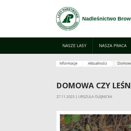
Skip to Content
Nadleśnictwo Brow
NASZE LASY
NASZA PRACA
Informacje
Aktualności
Domowa 
DOMOWA CZY LEŚN
27.11.2023 | URSZULA OLEJNICKA