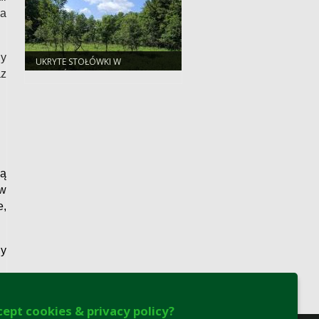
za
dy
UKRYTE STOŁÓWKI W
NADLEŚNICTWIE BROWSK. SKĄD
az
SIĘ WZIĘŁY SADY POŚRODKU
LASU?
ją
ów
e,
ny
cept cookies & privacy policy?