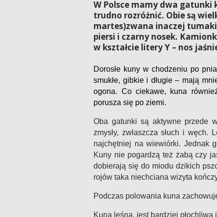
W Polsce mamy dwa gatunki k
trudno rozróżnić. Obie są wie
martes)zwana inaczej tumakie
piersi i czarny nosek. Kamion
w kształcie litery Y – nos jaśni
Dorosłe kuny w chodzeniu po pni
smukłe, gibkie i długie – mają mni
ogona.
Co ciekawe, kuna również
porusza się po ziemi.
Oba gatunki są aktywne przede ws
zmysły, zwłaszcza słuch i węch. L
najchętniej na wiewiórki. Jednak 
Kuny nie pogardzą też żabą czy j
dobierają się do miodu dzikich pszc
rojów taka niechciana wizyta kończy 
Podczas polowania kuna zachowuje 
Kuna leśna, jest bardziej płochliwa 