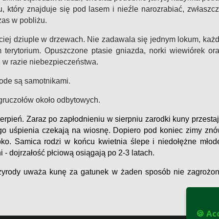
 który znajduje się pod lasem i nieźle narozrabiać, zwłaszc
zas w pobliżu.
ciej dziuple w drzewach. Nie zadawala się jednym lokum, każ
 terytorium. Opuszczone ptasie gniazda, norki wiewiórek or
 w razie niebezpieczeństwa.
ode są samotnikami.
 gruczołów około odbytowych.
ierpień.
Zaraz po zapłodnieniu w sierpniu zarodki kuny przesta
ego uśpienia czekają na wiosnę.
Dopiero pod koniec zimy zn
bko.
Samica rodzi w końcu kwietnia ślepe i niedołężne młod
i - dojrzałość płciową osiągają po 2-3 latach.
yrody uważa kunę za gatunek w żaden sposób nie zagrożo
🍪 Ac