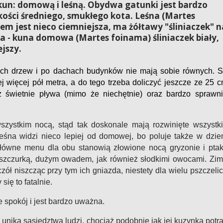
un: domową i leśną. Obydwa gatunki jest bardzo
lkości średniego, smukłego kota. Leśna (Martes
m jest nieco ciemniejsza, ma żółtawy "śliniaczek" n
ka - kuna domowa (Martes foinama) śliniaczek biały,
ejszy.
ach drzew i po dachach budynków nie mają sobie równych. 
ej więcej pół metra, a do tego trzeba doliczyć jeszcze ze 25 
 świetnie pływa (mimo że niechętnie) oraz bardzo sprawn
zystkim nocą, stąd tak doskonale mają rozwinięte wszystk
eśna widzi nieco lepiej od domowej, bo poluje także w dzie
główne menu dla obu stanowią złowione nocą gryzonie i ptak
aszczurką, dużym owadem, jak również słodkimi owocami. Zi
zół niszcząc przy tym ich gniazda, niestety dla wielu pszczeli
się to fatalnie.
spokój i jest bardzo uważna.
i unika sąsiedztwa ludzi, chociaż podobnie jak jej kuzynka potra