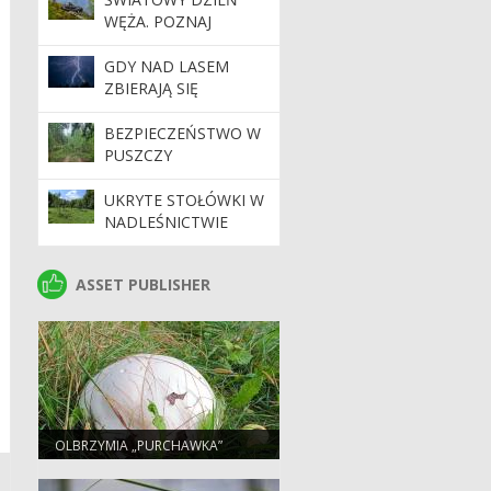
WĘŻA. POZNAJ
NASZYCH
PEŁZAJĄCYCH
GDY NAD LASEM
SĄSIADÓW
ZBIERAJĄ SIĘ
CHMURY. PORADNIK
BEZPIECZNEGO
BEZPIECZEŃSTWO W
TURYSTY
PUSZCZY
BIAŁOWIESKIEJ. APEL
NADLEŚNICTWA DO
UKRYTE STOŁÓWKI W
TURYSTÓW
NADLEŚNICTWIE
BROWSK. SKĄD SIĘ
WZIĘŁY SADY
ASSET PUBLISHER
ASSET PUBLISHER
POŚRODKU LASU?
OLBRZYMIA „PURCHAWKA”