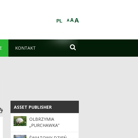
A
A
A
PL

E
KONTAKT
ASSET PUBLISHER
ASSET PUBLISHER
OLBRZYMIA
„PURCHAWKA”
ŚWIATOWY DZIEŃ