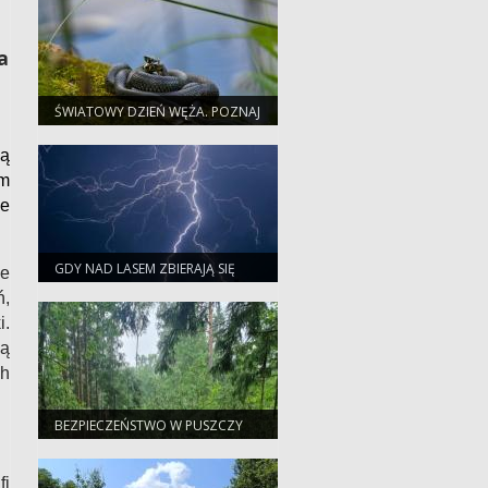
a
ŚWIATOWY DZIEŃ WĘŻA. POZNAJ
NASZYCH PEŁZAJĄCYCH
SĄSIADÓW
Są
cm
ie
GDY NAD LASEM ZBIERAJĄ SIĘ
ie
CHMURY. PORADNIK
ń,
BEZPIECZNEGO TURYSTY
i.
mą
ch
BEZPIECZEŃSTWO W PUSZCZY
BIAŁOWIESKIEJ. APEL
NADLEŚNICTWA DO TURYSTÓW
fi