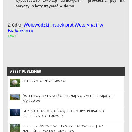
wypuszczanie zwierząt domowych –
prowadzić psy na
smyczy
, a
koty trzymać w domu
.
Źródło:
Wojewódzki Inspektorat Weterynarii w
Białymstoku
View »
ASSET PUBLISHER
ASSET PUBLISHER
OLBRZYMIA „PURCHAWKA”
ŚWIATOWY DZIEŃ WĘŻA. POZNAJ NASZYCH PEŁZAJĄCYCH
SĄSIADÓW
GDY NAD LASEM ZBIERAJĄ SIĘ CHMURY. PORADNIK
BEZPIECZNEGO TURYSTY
BEZPIECZEŃSTWO W PUSZCZY BIAŁOWIESKIEJ. APEL
NADLEŚNICTWA DO TURYSTÓW