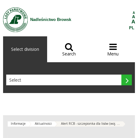
Skip to Content
A
A
Nadleśnictwo Browsk
A
PL


Select division
Search
Menu

Informacje
Aktualności
Alert RCB - szczepionka dla lisów (woj. ...