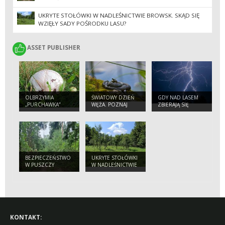
UKRYTE STOŁÓWKI W NADLEŚNICTWIE BROWSK. SKĄD SIĘ
WZIĘŁY SADY POŚRODKU LASU?
ASSET PUBLISHER
ASSET PUBLISHER
OLBRZYMIA
ŚWIATOWY DZIEŃ
GDY NAD LASEM
„PURCHAWKA”
WĘŻA. POZNAJ
ZBIERAJĄ SIĘ
NASZYCH
CHMURY.
PEŁZAJĄCYCH
PORADNIK
SĄSIADÓW
BEZPIECZNEGO
TURYSTY
BEZPIECZEŃSTWO
UKRYTE STOŁÓWKI
W PUSZCZY
W NADLEŚNICTWIE
BIAŁOWIESKIEJ.
BROWSK. SKĄD SIĘ
APEL
WZIĘŁY SADY
NADLEŚNICTWA
POŚRODKU LASU?
DO TURYSTÓW
KONTAKT: