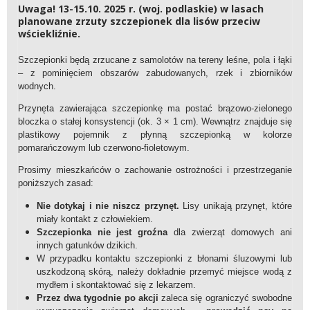
Uwaga! 13-15.10. 2025 r. (woj. podlaskie) w lasach
planowane zrzuty szczepionek dla lisów przeciw
wściekliźnie.
Szczepionki będą zrzucane z samolotów na tereny leśne, pola i łąki
– z pominięciem obszarów zabudowanych, rzek i zbiorników
wodnych.
Przynęta zawierająca szczepionkę ma postać brązowo-zielonego
bloczka o stałej konsystencji (ok. 3 × 1 cm). Wewnątrz znajduje się
plastikowy pojemnik z płynną szczepionką w kolorze
pomarańczowym lub czerwono-fioletowym.
Prosimy mieszkańców o zachowanie ostrożności i przestrzeganie
poniższych zasad:
Nie dotykaj i nie niszcz przynęt.
Lisy unikają przynęt, które
miały kontakt z człowiekiem.
Szczepionka nie jest groźna
dla zwierząt domowych ani
innych gatunków dzikich.
W przypadku kontaktu szczepionki z błonami śluzowymi lub
uszkodzoną skórą, należy dokładnie przemyć miejsce wodą z
mydłem i skontaktować się z lekarzem.
Przez dwa tygodnie po akcji
zaleca się ograniczyć swobodne