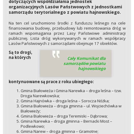
dotyczących współdziałania jednostek
organizacyjnych Lasów Państwowych z jednostkami
samorządu terytorialnego z powiatu hajnowskiego.
Na ten cel uruchomiono środki z funduszu leśnego na cele
finansowania budowy, przebudowy lub remontowania dróg w
ramach wspomagania przez Lasy Państwowe administracji
publicznej. Lista dróg wykonywanych w ramach współpracy
Lasów Państwowych z samorządami obejmuje 17 obiektów.
Są to drogi,
na których
Cały Komunikat dla
samorządów powiatu
hajnowskiego
kontynuowane są prace z roku ubiegłego:
Gmina Białowieża i Gmina Narewka – droga leśna – tzw.
Droga Narewkowska;
Gmina Hajnówka – droga leśna – Sorocza Nóżka;
Gmina Białowieża – droga gminna – ul. Wojciechówka w
Białowieży;
Gmina Białowieża – droga Teremiski – Dąbrowa;
Gmina Narewka – droga gminna – Bernacki Most –
Podlewkowo;
Gmina Narew – droga gminna – Gramotne;