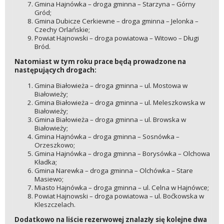
Gmina Hajnówka – droga gminna – Starzyna – Górny
Gród;
Gmina Dubicze Cerkiewne – droga gminna – Jelonka –
Czechy Orlańskie;
Powiat Hajnowski – droga powiatowa – Witowo – Długi
Bród.
Natomiast w tym roku prace będą prowadzone na
następujących drogach:
Gmina Białowieża – droga gminna – ul. Mostowa w
Białowieży;
Gmina Białowieża – droga gminna – ul. Meleszkowska w
Białowieży;
Gmina Białowieża – droga gminna – ul. Browska w
Białowieży;
Gmina Hajnówka – droga gminna – Sosnówka –
Orzeszkowo;
Gmina Hajnówka – droga gminna – Borysówka – Olchowa
Kładka;
Gmina Narewka – droga gminna – Olchówka – Stare
Masiewo;
Miasto Hajnówka – droga gminna – ul. Celna w Hajnówce;
Powiat Hajnowski – droga powiatowa – ul. Boćkowska w
Kleszczelach.
Dodatkowo na liście rezerwowej znalazły się kolejne dwa