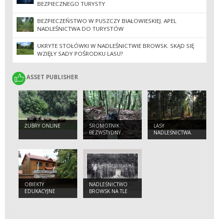
BEZPIECZNEGO TURYSTY
BEZPIECZEŃSTWO W PUSZCZY BIAŁOWIESKIEJ. APEL
NADLEŚNICTWA DO TURYSTÓW
UKRYTE STOŁÓWKI W NADLEŚNICTWIE BROWSK. SKĄD SIĘ
WZIĘŁY SADY POŚRODKU LASU?
ASSET PUBLISHER
ASSET PUBLISHER
ŻUBRY ONLINE
SROMOTNIK
LASY
BEZWSTYDNY
NADLEŚNICTWA.
(PHALLUS
IMPUDICUS)
OBIEKTY
NADLEŚNICTWO
EDUKACYJNE
BROWSK NA TLE
ZMIAN
ADMINISTRACYJNYCH
W PUSZCZY
BIAŁOWIESKIEJ,