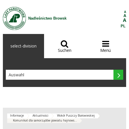
Zum Inhalt wechseln
A
A
Nadleśnictwo Browsk
A
PL


select-division
Suchen
Menü

Informacje
Aktualności
Wokół Puszczy Białowieskiej
Komunikat dla samorządów powiatu hajnows...