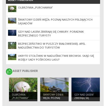
OLBRZYMIA „PURCHAWKA”
ŚWIATOWY DZIEŃ WĘŻA. POZNAJ NASZYCH PEŁZAJĄCYCH
SĄSIADÓW
GDY NAD LASEM ZBIERAJĄ SIĘ CHMURY. PORADNIK
BEZPIECZNEGO TURYSTY
BEZPIECZEŃSTWO W PUSZCZY BIAŁOWIESKIEJ. APEL
NADLEŚNICTWA DO TURYSTÓW
UKRYTE STOŁÓWKI W NADLEŚNICTWIE BROWSK. SKĄD SIĘ
WZIĘŁY SADY POŚRODKU LASU?
ASSET PUBLISHER
ASSET PUBLISHER
OLBRZYMIA
ŚWIATOWY DZIEŃ
GDY NAD LASEM
„PURCHAWKA”
WĘŻA. POZNAJ
ZBIERAJĄ SIĘ
NASZYCH
CHMURY.
PEŁZAJĄCYCH
PORADNIK