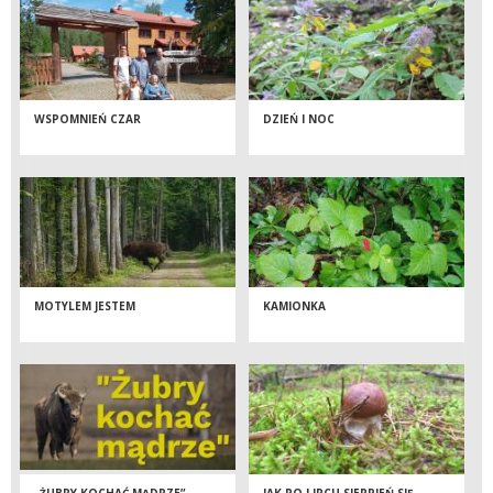
WSPOMNIEŃ CZAR
DZIEŃ I NOC
MOTYLEM JESTEM
KAMIONKA
„ŻUBRY KOCHAĆ MĄDRZE” -
JAK PO LIPCU SIERPIEŃ SIĘ