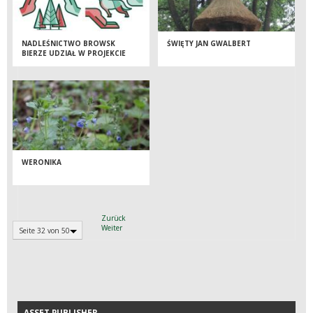
NADLEŚNICTWO BROWSK
ŚWIĘTY JAN GWALBERT
BIERZE UDZIAŁ W PROJEKCIE
OCHRONY GATUNKÓW I
SIEDLISK
WERONIKA
Zurück
Weiter
Seite 32 von 50
ASSET PUBLISHER
ASSET PUBLISHER