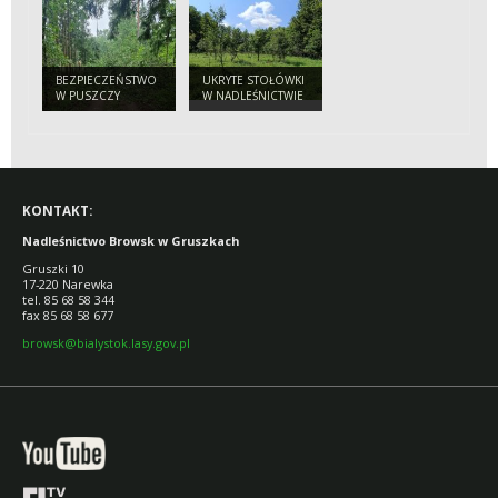
SĄSIADÓW
BEZPIECZNEGO
TURYSTY
BEZPIECZEŃSTWO
UKRYTE STOŁÓWKI
W PUSZCZY
W NADLEŚNICTWIE
BIAŁOWIESKIEJ.
BROWSK. SKĄD SIĘ
APEL
WZIĘŁY SADY
NADLEŚNICTWA
POŚRODKU LASU?
DO TURYSTÓW
KONTAKT:
Nadleśnictwo Browsk w Gruszkach
Gruszki 10
17-220 Narewka
tel. 85 68 58 344
fax 85 68 58 677
browsk@bialystok.lasy.gov.pl