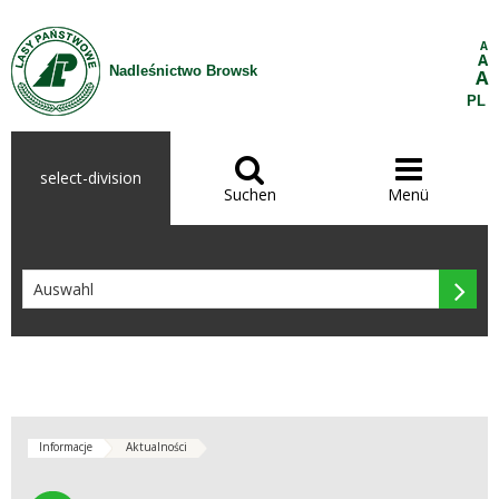
Zum Inhalt wechseln
A
A
Nadleśnictwo Browsk
A
PL


select-division
Suchen
Menü

Informacje
Aktualności