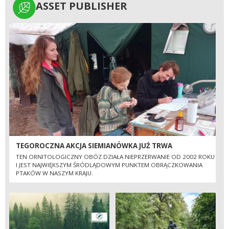
ASSET PUBLISHER
ASSET PUBLISHER
TEGOROCZNA AKCJA SIEMIANÓWKA JUŻ TRWA
TEN ORNITOLOGICZNY OBÓZ DZIAŁA NIEPRZERWANIE OD 2002 ROKU
I JEST NAJWIĘKSZYM ŚRÓDLĄDOWYM PUNKTEM OBRĄCZKOWANIA
PTAKÓW W NASZYM KRAJU.