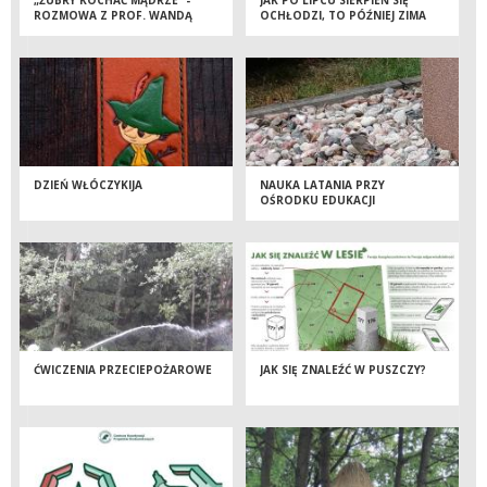
ROZMOWA Z PROF. WANDĄ
OCHŁODZI, TO PÓŹNIEJ ZIMA
OLECH-PIASECKĄ
TWARDA Z WIELKIM ŚNIEGIEM
CHODZI.
DZIEŃ WŁÓCZYKIJA
NAUKA LATANIA PRZY
OŚRODKU EDUKACJI
ĆWICZENIA PRZECIEPOŻAROWE
JAK SIĘ ZNALEŹĆ W PUSZCZY?