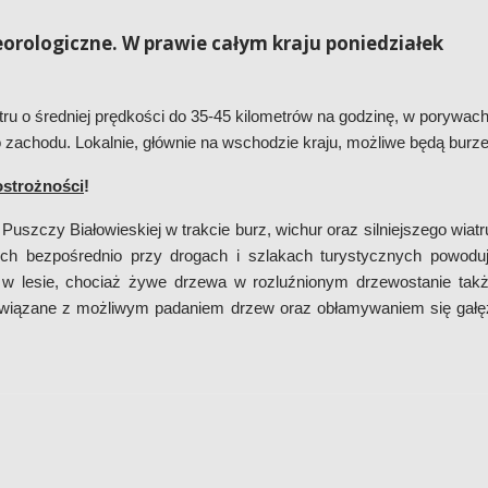
rologiczne. W prawie całym kraju poniedziałek
tru o średniej prędkości do 35-45 kilometrów na godzinę, w porywac
 zachodu. Lokalnie, głównie na wschodzie kraju, możliwe będą burze
ostrożności
!
uszczy Białowieskiej w trakcie burz, wichur oraz silniejszego wiatr
ch bezpośrednio przy drogach i szlakach turystycznych powodu
 w lesie, chociaż żywe drzewa w rozluźnionym drzewostanie tak
związane z możliwym padaniem drzew oraz obłamywaniem się gałę