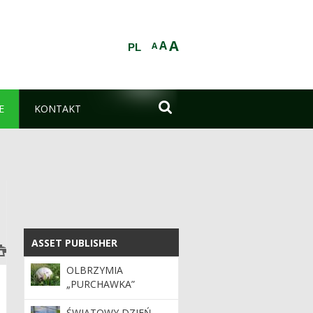
A
A
A
PL

E
KONTAKT
ASSET PUBLISHER
ASSET PUBLISHER
OLBRZYMIA
„PURCHAWKA”
ŚWIATOWY DZIEŃ