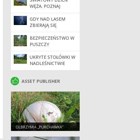
WĘŻA. POZNAJ
NASZYCH
PEŁZAJĄCYCH
GDY NAD LASEM
SĄSIADÓW
ZBIERAJĄ SIĘ
CHMURY. PORADNIK
BEZPIECZNEGO
BEZPIECZEŃSTWO W
TURYSTY
PUSZCZY
BIAŁOWIESKIEJ. APEL
NADLEŚNICTWA DO
UKRYTE STOŁÓWKI W
TURYSTÓW
NADLEŚNICTWIE
BROWSK. SKĄD SIĘ
WZIĘŁY SADY
ASSET PUBLISHER
ASSET PUBLISHER
POŚRODKU LASU?
OLBRZYMIA „PURCHAWKA”