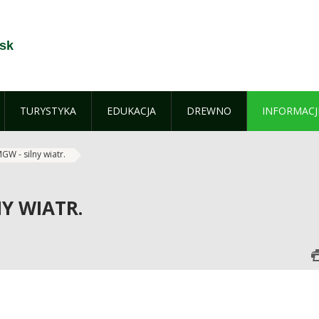
sk
TURYSTYKA
EDUKACJA
DREWNO
INFORMACJ
MGW - silny wiatr.
NY WIATR.