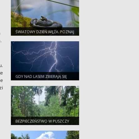
ŚWIATOWY DZIEŃ WĘŻA. POZNAJ
h
NASZYCH PEŁZAJĄCYCH
.
SĄSIADÓW
u.
je
GDY NAD LASEM ZBIERAJĄ SIĘ
że
CHMURY. PORADNIK
BEZPIECZNEGO TURYSTY
zi
BEZPIECZEŃSTWO W PUSZCZY
BIAŁOWIESKIEJ. APEL
NADLEŚNICTWA DO TURYSTÓW