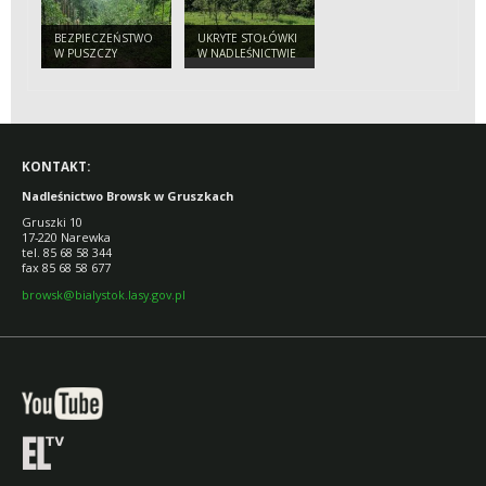
BEZPIECZEŃSTWO
UKRYTE STOŁÓWKI
W PUSZCZY
W NADLEŚNICTWIE
BIAŁOWIESKIEJ.
BROWSK. SKĄD SIĘ
APEL
WZIĘŁY SADY
NADLEŚNICTWA
POŚRODKU LASU?
DO TURYSTÓW
KONTAKT:
Nadleśnictwo Browsk w Gruszkach
Gruszki 10
17-220 Narewka
tel. 85 68 58 344
fax 85 68 58 677
browsk@bialystok.lasy.gov.pl