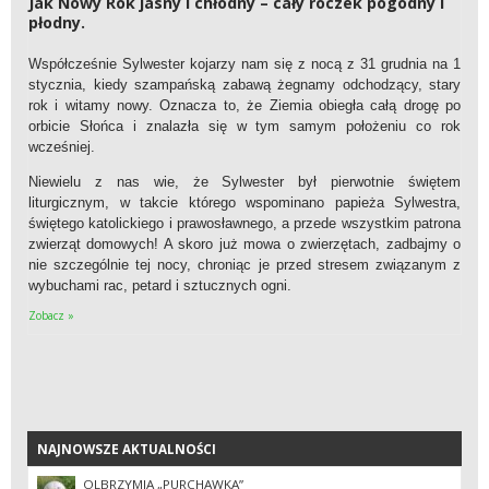
Jak Nowy Rok jasny i chłodny – cały roczek pogodny i
płodny.
Współcześnie Sylwester kojarzy nam się z nocą z 31 grudnia na 1
stycznia, kiedy szampańską zabawą żegnamy odchodzący, stary
rok i witamy nowy. Oznacza to, że Ziemia obiegła całą drogę po
orbicie Słońca i znalazła się w tym samym położeniu co rok
wcześniej.
Niewielu z nas wie, że Sylwester był pierwotnie świętem
liturgicznym, w takcie którego wspominano papieża Sylwestra,
świętego katolickiego i prawosławnego, a przede wszystkim patrona
zwierząt domowych! A skoro już mowa o zwierzętach, zadbajmy o
nie szczególnie tej nocy, chroniąc je przed stresem związanym z
wybuchami rac, petard i sztucznych ogni.
Zobacz »
NAJNOWSZE AKTUALNOŚCI
NAJNOWSZE AKTUALNOŚCI
OLBRZYMIA „PURCHAWKA”