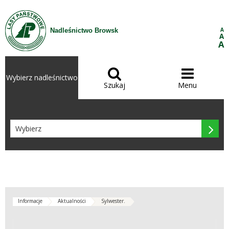
Przejdź do treści
A
Nadleśnictwo Browsk
A
A


Wybierz nadleśnictwo
Szukaj
Menu

Informacje
Aktualności
Sylwester.