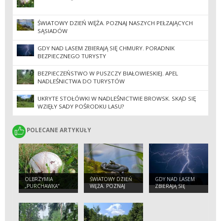
ŚWIATOWY DZIEŃ WĘŻA. POZNAJ NASZYCH PEŁZAJĄCYCH
SĄSIADÓW
GDY NAD LASEM ZBIERAJĄ SIĘ CHMURY. PORADNIK
BEZPIECZNEGO TURYSTY
BEZPIECZEŃSTWO W PUSZCZY BIAŁOWIESKIEJ. APEL
NADLEŚNICTWA DO TURYSTÓW
UKRYTE STOŁÓWKI W NADLEŚNICTWIE BROWSK. SKĄD SIĘ
WZIĘŁY SADY POŚRODKU LASU?
POLECANE ARTYKUŁY
POLECANE ARTYKUŁY
OLBRZYMIA
ŚWIATOWY DZIEŃ
GDY NAD LASEM
„PURCHAWKA”
WĘŻA. POZNAJ
ZBIERAJĄ SIĘ
NASZYCH
CHMURY.
PEŁZAJĄCYCH
PORADNIK
SĄSIADÓW
BEZPIECZNEGO
TURYSTY