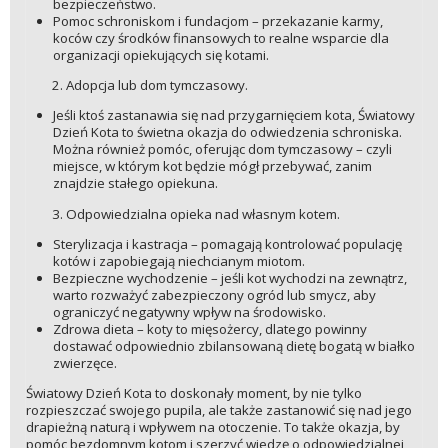
bezpieczeństwo.
Pomoc schroniskom i fundacjom – przekazanie karmy,
koców czy środków finansowych to realne wsparcie dla
organizacji opiekujących się kotami.
Adopcja lub dom tymczasowy.
Jeśli ktoś zastanawia się nad przygarnięciem kota, Światowy
Dzień Kota to świetna okazja do odwiedzenia schroniska.
Można również pomóc, oferując dom tymczasowy – czyli
miejsce, w którym kot będzie mógł przebywać, zanim
znajdzie stałego opiekuna.
Odpowiedzialna opieka nad własnym kotem.
Sterylizacja i kastracja – pomagają kontrolować populację
kotów i zapobiegają niechcianym miotom.
Bezpieczne wychodzenie – jeśli kot wychodzi na zewnątrz,
warto rozważyć zabezpieczony ogród lub smycz, aby
ograniczyć negatywny wpływ na środowisko.
Zdrowa dieta – koty to mięsożercy, dlatego powinny
dostawać odpowiednio zbilansowaną dietę bogatą w białko
zwierzęce.
Światowy Dzień Kota to doskonały moment, by nie tylko
rozpieszczać swojego pupila, ale także zastanowić się nad jego
drapieżną naturą i wpływem na otoczenie. To także okazja, by
pomóc bezdomnym kotom i szerzyć wiedzę o odpowiedzialnej