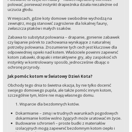
polować, ponieważ instynkt drapieżnika działa niezależnie od
uczucia głodu.
W miejscach, gdzie koty domowe swobodnie wychodzą na
zewnątrz, mogą stanowić zagrożenie dla lokalnej fauny,
zwłaszcza ptaków i małych ssaków.
Zabawa to substytut polowania – drapanie, gonienie zabawek
czy łapanie piórek to zachowania wynikające z naturalnej
potrzeby polowania. Zrozumienie tych cech jest kluczowe dla
odpowiedniej opieki nad kotem. Właściciele powinni zapewnić
kotom zabawki, drapaki i interaktywne gry, aby zaspokoić ich
instynkty w kontrolowany sposób, jednocześnie dbając o
ochronę przyrody.
Jak pomóc kotom w Światowy Dzień Kota?
Obchody tego dnia to świetna okazja, by nie tylko docenić
swojego domowego pupila, ale także pomóc innym kotom,
szczególnie tym, które nie mają własnego domu.
Wsparcie dla bezdomnych kotów.
Dokarmianie – zimą i w trudnych warunkach pogodowych
dokarmianie kotów wolno żyjących może uratować im życie.
Budowanie schronień – proste budki z materiałów
izolacyjnych mogą zapewnić bezdomnym kotom ciepło i