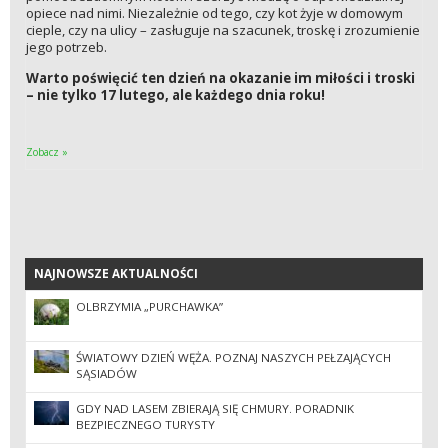
opiece nad nimi. Niezależnie od tego, czy kot żyje w domowym
cieple, czy na ulicy – zasługuje na szacunek, troskę i zrozumienie
jego potrzeb.
Warto poświęcić ten dzień na okazanie im miłości i troski
– nie tylko 17 lutego, ale każdego dnia roku!
Zobacz »
NAJNOWSZE AKTUALNOŚCI
NAJNOWSZE AKTUALNOŚCI
OLBRZYMIA „PURCHAWKA”
ŚWIATOWY DZIEŃ WĘŻA. POZNAJ NASZYCH PEŁZAJĄCYCH
SĄSIADÓW
GDY NAD LASEM ZBIERAJĄ SIĘ CHMURY. PORADNIK
BEZPIECZNEGO TURYSTY