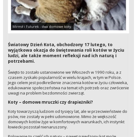
Mirmił i Futurek - dwa domowe koty.
Światowy Dzień Kota, obchodzony 17 lutego, to
wyjątkowa okazja do świętowania roli kotów w życiu
ludzi, ale także moment refleksji nad ich naturą i
potrzebami.
Święto to zostało ustanowione we Włoszech w 1990 roku, a z
czasem zyskało popularność w wielu krajach, w tym w Polsce.
Jego celem jest podkreślenie znaczenia kotów w życiu człowieka,
edukowanie społeczeństwa na temat ich potrzeb oraz zwrócenie
uwagi na problem bezdomności zwierząt.
Koty – domowe mruczki czy drapieżniki?
Koty towarzyszą ludziom od tysięcy lat, ale w przeciwieństwie do
psów, nie zostały w pełni udomowione. Mimo że większość
domowych kotów żyje w komfortowych warunkach, ich instynkt
łowiecki pozostał nienaruszony.
Polowanie to część ich natury – nawet najedzony kot może