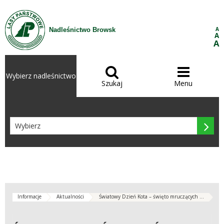
Przejdź do treści
A
Nadleśnictwo Browsk
A
A


Wybierz nadleśnictwo
Szukaj
Menu

Informacje
Aktualności
Światowy Dzień Kota – święto mruczących ...