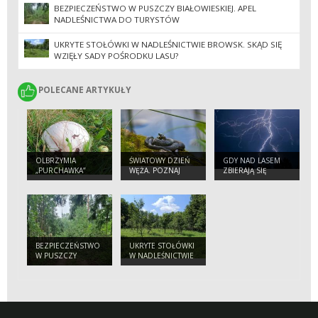
BEZPIECZEŃSTWO W PUSZCZY BIAŁOWIESKIEJ. APEL
NADLEŚNICTWA DO TURYSTÓW
UKRYTE STOŁÓWKI W NADLEŚNICTWIE BROWSK. SKĄD SIĘ
WZIĘŁY SADY POŚRODKU LASU?
POLECANE ARTYKUŁY
POLECANE ARTYKUŁY
OLBRZYMIA
ŚWIATOWY DZIEŃ
GDY NAD LASEM
„PURCHAWKA”
WĘŻA. POZNAJ
ZBIERAJĄ SIĘ
NASZYCH
CHMURY.
PEŁZAJĄCYCH
PORADNIK
SĄSIADÓW
BEZPIECZNEGO
TURYSTY
BEZPIECZEŃSTWO
UKRYTE STOŁÓWKI
W PUSZCZY
W NADLEŚNICTWIE
BIAŁOWIESKIEJ.
BROWSK. SKĄD SIĘ
APEL
WZIĘŁY SADY
NADLEŚNICTWA
POŚRODKU LASU?
DO TURYSTÓW