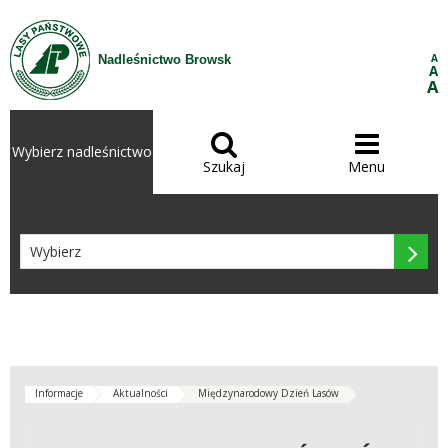
Przejdź do treści
A
Nadleśnictwo Browsk
A
A


Wybierz nadleśnictwo
Szukaj
Menu

Informacje
Aktualności
Międzynarodowy Dzień Lasów