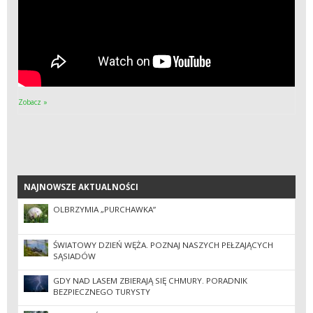
Zobacz »
NAJNOWSZE AKTUALNOŚCI
NAJNOWSZE AKTUALNOŚCI
OLBRZYMIA „PURCHAWKA”
ŚWIATOWY DZIEŃ WĘŻA. POZNAJ NASZYCH PEŁZAJĄCYCH
SĄSIADÓW
GDY NAD LASEM ZBIERAJĄ SIĘ CHMURY. PORADNIK
BEZPIECZNEGO TURYSTY