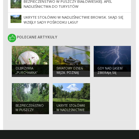
BEZPIECZEŃSTWO W PUSZCZY BIAŁOWIESKIEJ. APEL
NADLEŚNICTWA DO TURYSTÓW
UKRYTE STOŁÓWKI W NADLEŚNICTWIE BROWSK. SKĄD SIĘ
WZIĘŁY SADY POŚRODKU LASU?
POLECANE ARTYKUŁY
POLECANE ARTYKUŁY
OLBRZYMIA
ŚWIATOWY DZIEŃ
GDY NAD LASEM
„PURCHAWKA”
WĘŻA. POZNAJ
ZBIERAJĄ SIĘ
NASZYCH
CHMURY.
PEŁZAJĄCYCH
PORADNIK
SĄSIADÓW
BEZPIECZNEGO
TURYSTY
BEZPIECZEŃSTWO
UKRYTE STOŁÓWKI
W PUSZCZY
W NADLEŚNICTWIE
BIAŁOWIESKIEJ.
BROWSK. SKĄD SIĘ
APEL
WZIĘŁY SADY
NADLEŚNICTWA
POŚRODKU LASU?
DO TURYSTÓW