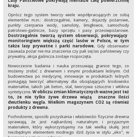
Lasy Państwowe pokrywają niemalże całą powierzchnię
kraju.
Oprócz tego system tworzy wiele współpracujących ze sobą
elementów m.in.: dostrzegalnie, kamery, dojazdy pożarowe,
punkty czerpania wody, samoloty, śmigłowce, samochody
patrolowo-gaśnicze, bazy sprzętu i pasy przeciwpożarowe.
Dostrzegalnie tworzą system obserwacji, pokrywający
monitoringiem większą część lasów w Polsce, w tym
także lasy prywatne i parki narodowe.
Gdy obserwator
zauważa pożar nie ma znaczenia czy pali się las państwowy czy
prywatny, akcja gaśnicza zostaje rozpoczęta.
Nowoczesne badania i nauka przesuwają granice tego, co
możemy zrobić z drewnem i innymi produktami leśnymi. Od
budownictwa po medycynę, innowacje w produktach leśnych
pomagają tworzyć alternatywy dla obciążających środowisko
materiałów, takich jak beton, stal, tworzywa sztuczne i włókna
syntetyczne.
W obliczu zmian klimatycznych ważne jest też
to, że nie tylko żywe drzewa wiążą znaczne ilości
dwutlenku węgla. Wielkim magazynem CO2 są również
produkty z drewna.
Pochodzenie, sposób pozyskania i właściwości fizyczne drewna
sprawiają, że jest najbardziej naturalnym i przyjaznym
materiałem, który wykorzystujemy na tak wielką skalę. Jest
niezbędnym elementem modnego dziś życia w stylu „eko", w