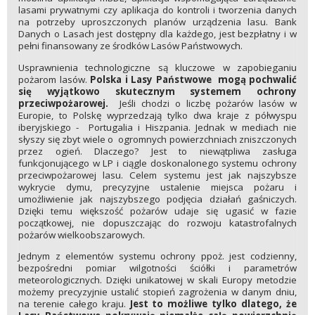
lasami prywatnymi czy aplikacja do kontroli i tworzenia danych
na potrzeby uproszczonych planów urządzenia lasu. Bank
Danych o Lasach jest dostępny dla każdego, jest bezpłatny i w
pełni finansowany ze środków Lasów Państwowych.
Usprawnienia technologiczne są kluczowe w zapobieganiu
pożarom lasów.
Polska i Lasy Państwowe mogą pochwalić
się wyjątkowo skutecznym systemem ochrony
przeciwpożarowej.
Jeśli chodzi o liczbę pożarów lasów w
Europie, to Polskę wyprzedzają tylko dwa kraje z półwyspu
iberyjskiego - Portugalia i Hiszpania. Jednak w mediach nie
słyszy się zbyt wiele o ogromnych powierzchniach zniszczonych
przez ogień. Dlaczego? Jest to niewątpliwa zasługa
funkcjonującego w LP i ciągle doskonalonego systemu ochrony
przeciwpożarowej lasu. Celem systemu jest jak najszybsze
wykrycie dymu, precyzyjne ustalenie miejsca pożaru i
umożliwienie jak najszybszego podjęcia działań gaśniczych.
Dzięki temu większość pożarów udaje się ugasić w fazie
początkowej, nie dopuszczając do rozwoju katastrofalnych
pożarów wielkoobszarowych.
Jednym z elementów systemu ochrony ppoż. jest codzienny,
bezpośredni pomiar wilgotności ściółki i parametrów
meteorologicznych. Dzięki unikatowej w skali Europy metodzie
możemy precyzyjnie ustalić stopień zagrożenia w danym dniu,
na terenie całego kraju.
Jest to możliwe tylko dlatego, że