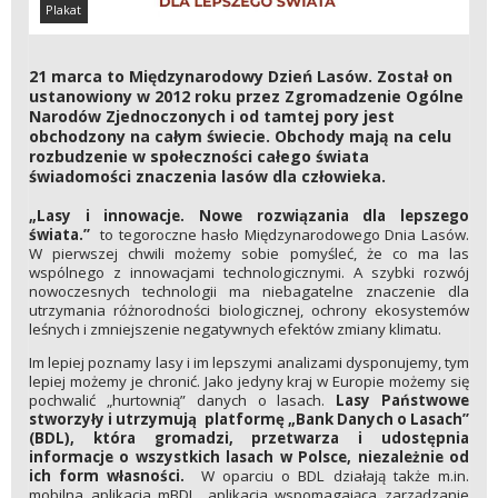
Plakat
21 marca to Międzynarodowy Dzień Lasów. Został on
ustanowiony w 2012 roku przez Zgromadzenie Ogólne
Narodów Zjednoczonych i od tamtej pory jest
obchodzony na całym świecie. Obchody mają na celu
rozbudzenie w społeczności całego świata
świadomości znaczenia lasów dla człowieka.
„Lasy i innowacje. Nowe rozwiązania dla lepszego
świata.”
to tegoroczne hasło Międzynarodowego Dnia Lasów.
W pierwszej chwili możemy sobie pomyśleć, że co ma las
wspólnego z innowacjami technologicznymi. A szybki rozwój
nowoczesnych technologii ma niebagatelne znaczenie dla
utrzymania różnorodności biologicznej, ochrony ekosystemów
leśnych i zmniejszenie negatywnych efektów zmiany klimatu.
Im lepiej poznamy lasy i im lepszymi analizami dysponujemy, tym
lepiej możemy je chronić. Jako jedyny kraj w Europie możemy się
pochwalić „hurtownią” danych o lasach.
Lasy Państwowe
stworzyły i utrzymują platformę „Bank Danych o Lasach”
(BDL), która gromadzi, przetwarza i udostępnia
informacje o wszystkich lasach w Polsce, niezależnie od
ich form własności.
W oparciu o BDL działają także m.in.
mobilna aplikacja mBDL, aplikacja wspomagająca zarządzanie