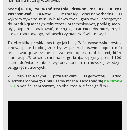
harmonii z naturą i w zdrowiu.
Szacuje się, że współcześnie drewno ma ok. 30 tys.
zastosowań.
Drewno i materiały drewnopochodne są
wykorzystywane m.in. w budownictwie, górnictwie, energetyce,
do produkcji maszyn rolniczych i przemysłowych, podłóg, mebli,
płyt, papieru i opakowań, narzędzi, instrumentów muzycznych,
sprzętu sportowego, zabawek czy materiałów biurowych.
To tylko kilka przykładów tego jak Lasy Państwowe wykorzystują
innowacje technologiczne by w jak najlepszym stopniu móc
realizować powierzone im zadanie opieki nad lasami, które
stanowią 1/3 powierzchni naszego kraju. Łączymy ponad 100-
letnie doświadczenie z wykorzystaniem najnowszej wiedzy i
osiągnięć naukowych.
Z najważniejszymi przesłankami tegorocznej edycji
Międzynarodowego Dnia Lasów można zapoznać się
na stronie
FAO
, a poniżej zapraszamy do obejrzenia krótkiego filmu.