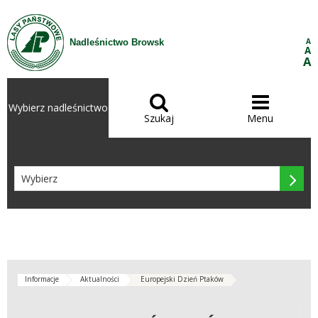
Przejdź do treści
A
Nadleśnictwo Browsk
A
A


Wybierz nadleśnictwo
Szukaj
Menu

Informacje
Aktualności
Europejski Dzień Ptaków