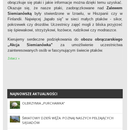
obrączkuje się ptaki i jakie informacje można dzięki temu uzyskać.
Okazuje się, że nasze ptaki, zaobrączkowane nad
Zalewem
Siemianówką
były stwierdzone w Izraelu, w Hiszpanii czy w
Finlandii. Najwięcej „łapało się" w sieci małych ptaków - sikor,
pokrzewek czy drozdów. Uczestnicy zajęć mogli z bliska przyjrzeć
się śpiewakowi, strzyżykowi, łozówce, rudzikowi czy modraszce.
Kierujemy serdeczne podziękowania do
obozu obrączarskiego
„Akcja Siemianówka”
za umożliwienie uczestnictwa
zainteresowanych osób w fascynującym świecie ptaków.
Zobacz »
NAJNOWSZE AKTUALNOŚCI
NAJNOWSZE AKTUALNOŚCI
OLBRZYMIA „PURCHAWKA”
ŚWIATOWY DZIEŃ WĘŻA. POZNAJ NASZYCH PEŁZAJĄCYCH
SĄSIADÓW