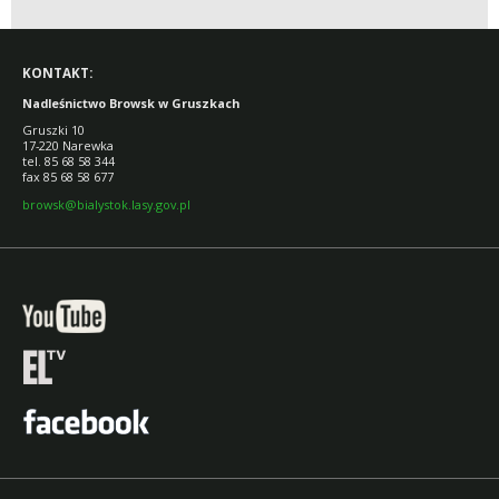
NADLEŚNICTWA
POŚRODKU LASU?
DO TURYSTÓW
KONTAKT:
Nadleśnictwo Browsk w Gruszkach
Gruszki 10
17-220 Narewka
tel. 85 68 58 344
fax 85 68 58 677
browsk@bialystok.lasy.gov.pl