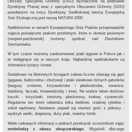
Obszary Specjalnej Ochrony (OSO) wyznaczone na podstawie
Dyrektywy Ptasiej wraz z specjalnymi Obszarami Ochrony (SOO)
powołanymi na mocy Dyrektywy Siedliskowej tworzą Europejską
Sieć Ekologiczną pod nazwą NATURA 2000
Nadleśnictwo w ramach Europejskiego Dnia Ptaków przeprowadziło
zajęcia poświęcone ptakom przelotnym, które w okresie jesiennym
(sierpień-październik) możemy spotkać nad Zbiornikiem
Siemianówka.
W tym czasie możemy zaobserwować ptaki lęgowe w Polsce jak i
te nielęgnące się w naszym kraju. Najbardziej spektakularne są
zlotowiska tysięcy żurawi.
Dodatkowo na błotnistych brzegach zalewu licznie zbierają się gęsi
(gęgawa, białoczelna i zbożowa) i ptaki siewkowe różnych gatunków
(biegusy zmienne, krzywodziobe i płaskodziobe, siewnice,
bataliony, łęczaki, krwawodzioby i inne). Na wodzie łatwo dostrzec
kaczki - krzyżówki, świstuny, płaskonosy, krakwy, cyraneczki.
Regularnie ten teren odwiedza kilka bielików, rzadziej rybołów i
sokół wędrowny. Niedawno pojawił się również gość z północy -
wydrzyk wielki, drapieżny, duży ptak, świetny lotnik.
Wiele ciekawych informacji o ptakach przekazali uczestnikom zajęć
ornitolodzy z obozu obrączarskiego
. Wyjaśnili dlaczego