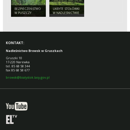
BEZPIECZEŃSTWO
UKRYTE STOŁÓWKI
W PUSZCZY
W NADLEŚNICTWIE
BIAŁOWIESKIEJ.
BROWSK. SKĄD SIĘ
APEL
WZIĘŁY SADY
NADLEŚNICTWA
POŚRODKU LASU?
DO TURYSTÓW
KONTAKT:
Nadleśnictwo Browsk w Gruszkach
Gruszki 10
17-220 Narewka
tel. 85 68 58 344
fax 85 68 58 677
browsk@bialystok.lasy.gov.pl