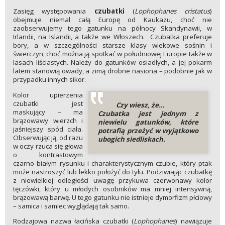
Zasięg występowania
czubatki
(
Lophophanes cristatus
)
obejmuje niemal całą Europę od Kaukazu, choć nie
zaobserwujemy tego gatunku na północy Skandynawii, w
Irlandii, na Islandii, a także we Włoszech. Czubatka preferuje
bory, a w szczególności starsze klasy wiekowe sośnin i
świerczyn, choć można ją spotkać w południowej Europie także w
lasach liściastych. Należy do gatunków osiadłych, a jej pokarm
latem stanowią owady, a zimą drobne nasiona – podobnie jak w
przypadku innych sikor.
Kolor upierzenia
czubatki jest
Czy wiesz, że…
maskujący – ma
Czubatka jest jednym z
brązowawy wierzch i
niewielu gatunków, które
jaśniejszy spód ciała.
potrafią przeżyć w wyjątkowo
Obserwując ją, od razu
ubogich siedliskach.
w oczy rzuca się głowa
o kontrastowym
czarno białym rysunku i charakterystycznym czubie, który ptak
może nastroszyć lub lekko położyć do tyłu. Podziwiając czubatkę
z niewielkiej odległości uwagę przykuwa czerwonawy kolor
tęczówki, który u młodych osobników ma mniej intensywną,
brązowawą barwę. U tego gatunku nie istnieje dymorfizm płciowy
– samica i samiec wyglądają tak samo.
Rodzajowa nazwa łacińska czubatki (
Lophophanes
) nawiązuje