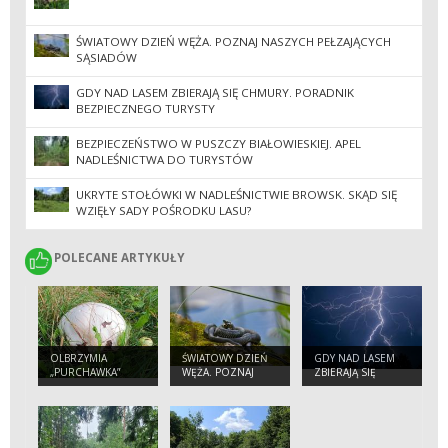
ŚWIATOWY DZIEŃ WĘŻA. POZNAJ NASZYCH PEŁZAJĄCYCH
SĄSIADÓW
GDY NAD LASEM ZBIERAJĄ SIĘ CHMURY. PORADNIK
BEZPIECZNEGO TURYSTY
BEZPIECZEŃSTWO W PUSZCZY BIAŁOWIESKIEJ. APEL
NADLEŚNICTWA DO TURYSTÓW
UKRYTE STOŁÓWKI W NADLEŚNICTWIE BROWSK. SKĄD SIĘ
WZIĘŁY SADY POŚRODKU LASU?
POLECANE ARTYKUŁY
POLECANE ARTYKUŁY
OLBRZYMIA
ŚWIATOWY DZIEŃ
GDY NAD LASEM
„PURCHAWKA”
WĘŻA. POZNAJ
ZBIERAJĄ SIĘ
NASZYCH
CHMURY.
PEŁZAJĄCYCH
PORADNIK
SĄSIADÓW
BEZPIECZNEGO
TURYSTY