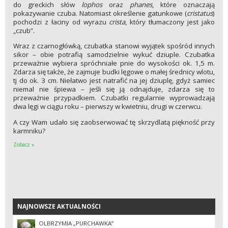
do greckich słów
lophos
oraz
phanes
, które oznaczają
pokazywanie czuba. Natomiast określenie gatunkowe (
cristatus
)
pochodzi z łaciny od wyrazu
crista
, który tłumaczony jest jako
„czub”.
Wraz z czarnogłówką, czubatka stanowi wyjątek spośród innych
sikor – obie potrafią samodzielnie wykuć dziuple. Czubatka
przeważnie wybiera spróchniałe pnie do wysokości ok. 1,5 m.
Zdarza się także, że zajmuje budki lęgowe o małej średnicy wlotu,
tj do ok. 3 cm. Niełatwo jest natrafić na jej dziuplę, gdyż samiec
niemal nie śpiewa – jeśli się ją odnajduje, zdarza się to
przeważnie przypadkiem. Czubatki regularnie wyprowadzają
dwa lęgi w ciągu roku – pierwszy w kwietniu, drugi w czerwcu.
A czy Wam udało się zaobserwować tę skrzydlatą piękność przy
karmniku?
Zobacz »
NAJNOWSZE AKTUALNOŚCI
NAJNOWSZE AKTUALNOŚCI
OLBRZYMIA „PURCHAWKA”