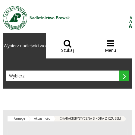
Przejdź do treści
A
Nadleśnictwo Browsk
A
A


Wybierz nadleśnictwo
Szukaj
Menu

Informacje
Aktualności
CHARAKTERYSTYCZNA SIKORA Z CZUBEM