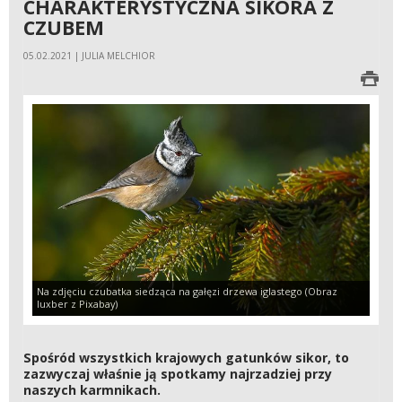
CHARAKTERYSTYCZNA SIKORA Z
CZUBEM
05.02.2021 | JULIA MELCHIOR
Na zdjęciu czubatka siedząca na gałęzi drzewa iglastego (Obraz
luxber z Pixabay)
Spośród wszystkich krajowych gatunków sikor, to
zazwyczaj właśnie ją spotkamy najrzadziej przy
naszych karmnikach.