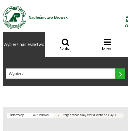
Przejdź do treści
A
Nadleśnictwo Browsk
A
A


Wybierz nadleśnictwo
Szukaj
Menu

Informacje
Aktualności
2 lutego obchodzimy World Wetland Day, c...