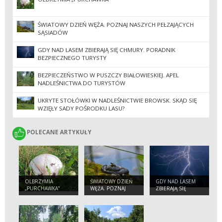
ŚWIATOWY DZIEŃ WĘŻA. POZNAJ NASZYCH PEŁZAJĄCYCH
SĄSIADÓW
GDY NAD LASEM ZBIERAJĄ SIĘ CHMURY. PORADNIK
BEZPIECZNEGO TURYSTY
BEZPIECZEŃSTWO W PUSZCZY BIAŁOWIESKIEJ. APEL
NADLEŚNICTWA DO TURYSTÓW
UKRYTE STOŁÓWKI W NADLEŚNICTWIE BROWSK. SKĄD SIĘ
WZIĘŁY SADY POŚRODKU LASU?
POLECANE ARTYKUŁY
POLECANE ARTYKUŁY
OLBRZYMIA
ŚWIATOWY DZIEŃ
GDY NAD LASEM
„PURCHAWKA”
WĘŻA. POZNAJ
ZBIERAJĄ SIĘ
NASZYCH
CHMURY.
PEŁZAJĄCYCH
PORADNIK
SĄSIADÓW
BEZPIECZNEGO
TURYSTY