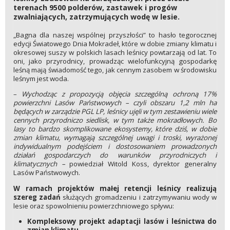
terenach 9500 polderów, zastawek i progów
zwalniających, zatrzymujących wodę w lesie.
„Bagna dla naszej wspólnej przyszłości” to hasło tegorocznej
edycji Światowego Dnia Mokradeł, które w dobie zmiany klimatu i
okresowej suszy w polskich lasach leśnicy powtarzają od lat. To
oni, jako przyrodnicy, prowadząc wielofunkcyjną gospodarkę
leśną mają świadomość tego, jak cennym zasobem w środowisku
leśnym jest woda.
–
Wychodząc z propozycją objęcia szczególną ochroną 17%
powierzchni Lasów Państwowych – czyli obszaru 1,2 mln ha
będących w zarządzie PGL LP, leśnicy ujęli w tym zestawieniu wiele
cennych przyrodniczo siedlisk, w tym także mokradłowych. Bo
lasy to bardzo skomplikowane ekosystemy, które dziś, w dobie
zmian klimatu, wymagają szczególnej uwagi i troski, wyrażonej
indywidualnym podejściem i dostosowaniem prowadzonych
działań gospodarczych do warunków przyrodniczych i
klimatycznych –
powiedział Witold Koss, dyrektor generalny
Lasów Państwowych.
W ramach projektów małej retencji leśnicy realizują
szereg zadań
służących gromadzeniu i zatrzymywaniu wody w
lesie oraz spowolnieniu powierzchniowego spływu:
Kompleksowy projekt adaptacji lasów i leśnictwa do