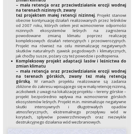
zmian klimatu
– mała retencja oraz przeciwdziałanie erozji wodnej
na terenach nizinnych
,
zwany
też projektem małej retencji nizinnej
. Projekt stanowi
obecnie kontynuację działań realizowanych przez leśników
od 2007 roku, których celem jest wzmocnienie odporności
nizinnych ekosystemów leśnych na zagrożenia
powodowane zmianą klimatu poprzez realizację
kompleksowych działań retencyjnych i przeciwerozyjnych.
Projekt ma również na celu minimalizację negatywnych
skutków naturalnych zjawisk pogodowych i klimatycznych,
jak choćby susze, pożary czy też powodzie i podtopienia.
Kompleksowy projekt adaptacji lasów i leśnictwa do
zmian klimatu
– mała retencja oraz przeciwdziałanie erozji wodnej
na terenach górskich, zwany też małą retencją
górską
. W ramach projektu realizowane są zadania
zbliżone do zakresu wpisującego się w małą retencję nizinną,
aczkolwiek z uwagi na lokalizację projektu – tereny górskie –
projekt bezpośrednio wpływa ma wzmocnienie górskich
ekosystemów leśnych. Projekt m.in. minimalizuje negatywne
skutki intensywnych i długotrwałych opadów
atmosferycznych, ekstremalnego przepływu wód w
korytach, spływów powierzchniowych oraz niezwykle
destrukcyjnego działania wód wezbraniowych.