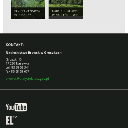
BEZPIECZEŃSTWO
UKRYTE STOŁÓWKI
W PUSZCZY
W NADLEŚNICTWIE
BIAŁOWIESKIEJ.
BROWSK. SKĄD SIĘ
APEL
WZIĘŁY SADY
NADLEŚNICTWA
POŚRODKU LASU?
DO TURYSTÓW
KONTAKT:
Nadleśnictwo Browsk w Gruszkach
Gruszki 10
17-220 Narewka
tel. 85 68 58 344
fax 85 68 58 677
browsk@bialystok.lasy.gov.pl