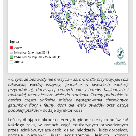
– O tym, że bez wody nie ma życia – zarówno dla przyrody, jak i dla
człowieka, wiedzą wszyscy, jednakże w kwestiach edukacji
przyrodniczej, dotyczącej cennych ekosystemów bagiennych i
mokradeł, mamy jeszcze wiele do zrobienia. Tereny podmokłe to
bardzo często unikalne miejsca występowania chronionych
gatunków flory i fauny, dom dla wielu owadów oraz ostoje
populacji ptaków
– dodaje dyrektor Koss.
Leśnicy dbają o mokradła i tereny bagienne nie tylko od święta!
Każdego roku, w ramach zajęć edukacyjnych prowadzonych
przez leśników, tysiące osób: dzieci, młodzieży i ludzi dorosłych,
poznają niezwykły świat ekosystemów leśnych, których