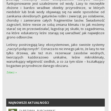
funkcjonowanie jest uzależnione od wody. Lasy to niezwykle
złożone i bardzo wrażliwe obiekty przyrodnicze, w których
niedobór lub brak wody objawiają się na wiele sposobów: od
zanikania określonych gatunków roślin i zwierząt, po osłabienie,
choroby i zamieranie całych fragmentów lasów. Świadomość
zagrożeń, które niesie ze sobą zmiana klimatu i to jak możemy
starać się im przeciwdziałać, łagodząc jej skutki, to zagadnienia,
na które edukatorzy leśni starają się uwrażliwić jak największe
grono odbiorców.
Leśnicy postrzegają lasy ekosystemowo, jako swoiste systemy
„naczyń połączonych”. Oznacza to nic innego jak to, że lasy to nie
tylko drzewa, ale też m.in. rezerwuar zasobów wodnych,
tworzących każdorazowo unikalne, leśne mikroklimaty,
warunkujący wilgotność siedlisk, a co za tym idzie – kształtujący
bogactwo przyrodnicze danego obszaru.
Zobacz »
NAJNOWSZE AKTUALNOŚCI
NAJNOWSZE AKTUALNOŚCI
OLBRZYMIA „PURCHAWKA”