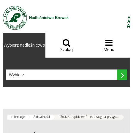
Przejdź do treści
A
Nadleśnictwo Browsk
A
A


Wybierz nadleśnictwo
Szukaj
Menu

Informacje
Aktualności
"Zostań tropicielem" – edukacyjna przygo...