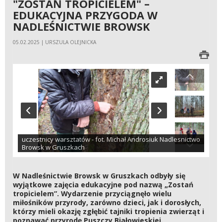
"ZOSTAŃ TROPICIELEM" –
EDUKACYJNA PRZYGODA W
NADLEŚNICTWIE BROWSK
05.02.2025 | URSZULA OLEJNICKA
uczestnicy warsztatów - fot. Michał Androsiuk Nadlesnictwo
Browsk w Gruszkach
W Nadleśnictwie Browsk w Gruszkach odbyły się
wyjątkowe zajęcia edukacyjne pod nazwą „Zostań
tropicielem”. Wydarzenie przyciągnęło wielu
miłośników przyrody, zarówno dzieci, jak i dorosłych,
którzy mieli okazję zgłębić tajniki tropienia zwierząt i
poznawać przyrodę Puszczy Białowieskiej.