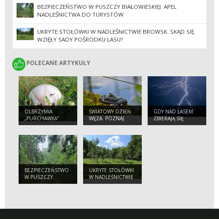
BEZPIECZEŃSTWO W PUSZCZY BIAŁOWIESKIEJ. APEL
NADLEŚNICTWA DO TURYSTÓW
UKRYTE STOŁÓWKI W NADLEŚNICTWIE BROWSK. SKĄD SIĘ
WZIĘŁY SADY POŚRODKU LASU?
POLECANE ARTYKUŁY
POLECANE ARTYKUŁY
OLBRZYMIA
ŚWIATOWY DZIEŃ
GDY NAD LASEM
„PURCHAWKA”
WĘŻA. POZNAJ
ZBIERAJĄ SIĘ
NASZYCH
CHMURY.
PEŁZAJĄCYCH
PORADNIK
SĄSIADÓW
BEZPIECZNEGO
TURYSTY
BEZPIECZEŃSTWO
UKRYTE STOŁÓWKI
W PUSZCZY
W NADLEŚNICTWIE
BIAŁOWIESKIEJ.
BROWSK. SKĄD SIĘ
APEL
WZIĘŁY SADY
NADLEŚNICTWA
POŚRODKU LASU?
DO TURYSTÓW