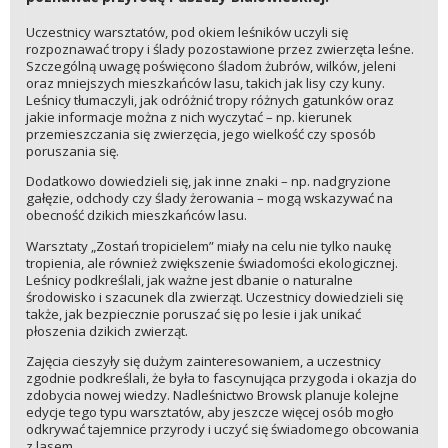
Uczestnicy warsztatów, pod okiem leśników uczyli się
rozpoznawać tropy i ślady pozostawione przez zwierzęta leśne.
Szczególną uwagę poświęcono śladom żubrów, wilków, jeleni
oraz mniejszych mieszkańców lasu, takich jak lisy czy kuny.
Leśnicy tłumaczyli, jak odróżnić tropy różnych gatunków oraz
jakie informacje można z nich wyczytać – np. kierunek
przemieszczania się zwierzęcia, jego wielkość czy sposób
poruszania się.
Dodatkowo dowiedzieli się, jak inne znaki – np. nadgryzione
gałęzie, odchody czy ślady żerowania – mogą wskazywać na
obecność dzikich mieszkańców lasu.
Warsztaty „Zostań tropicielem” miały na celu nie tylko naukę
tropienia, ale również zwiększenie świadomości ekologicznej.
Leśnicy podkreślali, jak ważne jest dbanie o naturalne
środowisko i szacunek dla zwierząt. Uczestnicy dowiedzieli się
także, jak bezpiecznie poruszać się po lesie i jak unikać
płoszenia dzikich zwierząt.
Zajęcia cieszyły się dużym zainteresowaniem, a uczestnicy
zgodnie podkreślali, że była to fascynująca przygoda i okazja do
zdobycia nowej wiedzy. Nadleśnictwo Browsk planuje kolejne
edycje tego typu warsztatów, aby jeszcze więcej osób mogło
odkrywać tajemnice przyrody i uczyć się świadomego obcowania
z lasem.