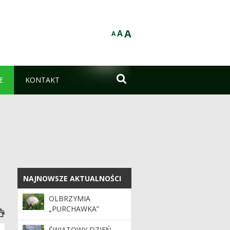
A
A
A

E
KONTAKT
NAJNOWSZE AKTUALNOŚCI
NAJNOWSZE AKTUALNOŚCI
OLBRZYMIA
„PURCHAWKA”
ŚWIATOWY DZIEŃ