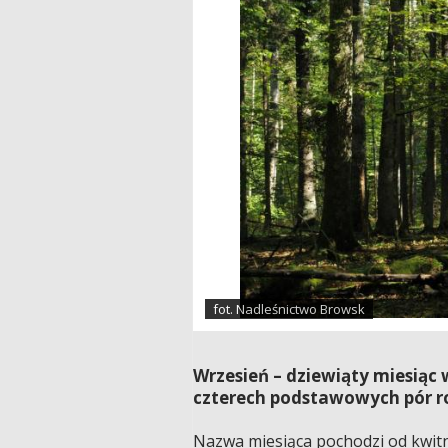
fot. Nadleśnictwo Browsk
Wrzesień – dziewiąty miesiąc 
czterech podstawowych pór ro
Nazwa miesiąca pochodzi od kwitn