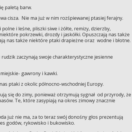
ię paletą barw.
a cisza. Nie ma już w nim rozśpiewanej ptasiej ferajny.
polne i leśne, pliszki siwe i żółte, remizy, dzierzby,
 niektóre pokrzewki, drozdy i jaskółki. Opuszczają nas także
nają nas także niektóre ptaki drapieżne oraz wodne i błotne.
 i rudzik zaczynają swoje charakterystyczne jesienne
 miejskie- gawrony i kawki.
nas ptaki z okolic północno-wschodniej Europy.
ą się do zimy, ponieważ otrzymują sygnał od przyrody, że
asów. Te, które zasypiają na okres zimowy znacznie
da już nie ma, za to teraz swój donośny głos prezentują
kres godów, rykowisko i bukowisko.