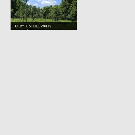
UKRYTE STOŁÓWKI W
NADLEŚNICTWIE BROWSK. SKĄD
SIĘ WZIĘŁY SADY POŚRODKU
LASU?