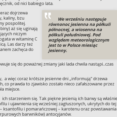
cznik, od nici babiego lata.
teraz dojrzewa
, kaliny, bzu
We wrześniu następuje
ny pospolitej.
równonoc jesienna na półkuli
biny) aż się uginają
północnej, a wiosenna na
jących niczym
półkuli południowej. Pod
ogata w witaminę C
względem meteorologicznym
ą. Las darzy też
jest to w Polsce miesiąc
wanem zachęca do
jesienny.
uje się do poważnej zmiany jaki lada chwila nastąpi...czas
y, a więc coraz krótsze jesienne dni „informują" drzewa
h, co prawda to zjawisko zostało nieco zafałszowane przez
ła miejsce.
ch starzeniem się. Tak piękne jesienią ich barwy są właśni
ilu i ujawnienia się wcześniej zagłuszonych, ukrytych do tej
j – ksantofilu i pomarańczowej – karotenu oraz powstawania
urpurowych barwników) antocyjanów.