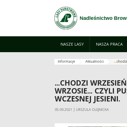
Przejdź do treści
Nadleśnictwo Brow
NASZE LASY
NASZA PRACA
Informacje
Aktualności
...chodz
...CHODZI WRZESIEŃ
WRZOSIE... CZYLI 
WCZESNEJ JESIENI.
05.09.2021 | URSZULA OLEJNICKA