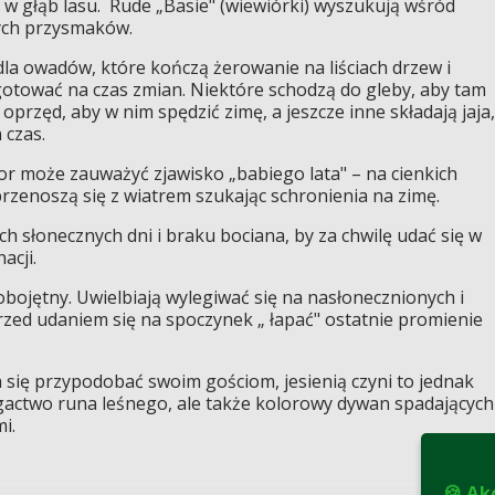
 w głąb lasu. Rude „Basie" (wiewiórki) wyszukują wśród
ych przysmaków.
la owadów, które kończą żerowanie na liściach drzew i
otować na czas zmian. Niektóre schodzą do gleby, aby tam
oprzęd, aby w nim spędzić zimę, a jeszcze inne składają jaja,
 czas.
r może zauważyć zjawisko „babiego lata" – na cienkich
 przenoszą się z wiatrem szukając schronienia na zimę.
ch słonecznych dni i braku bociana, by za chwilę udać się w
acji.
bojętny. Uwielbiają wylegiwać się na nasłonecznionych i
rzed udaniem się na spoczynek „ łapać" ostatnie promienie
 się przypodobać swoim gościom, jesienią czyni to jednak
ogactwo runa leśnego, ale także kolorowy dywan spadających
i.
🍪 Ak