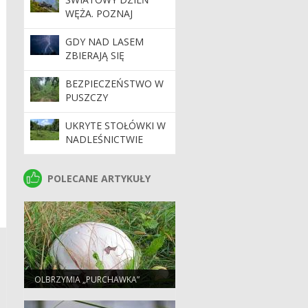
WĘŻA. POZNAJ
NASZYCH
PEŁZAJĄCYCH
GDY NAD LASEM
SĄSIADÓW
ZBIERAJĄ SIĘ
CHMURY. PORADNIK
BEZPIECZNEGO
BEZPIECZEŃSTWO W
TURYSTY
PUSZCZY
BIAŁOWIESKIEJ. APEL
NADLEŚNICTWA DO
UKRYTE STOŁÓWKI W
TURYSTÓW
NADLEŚNICTWIE
BROWSK. SKĄD SIĘ
WZIĘŁY SADY
POLECANE ARTYKUŁY
POLECANE ARTYKUŁY
POŚRODKU LASU?
OLBRZYMIA „PURCHAWKA”