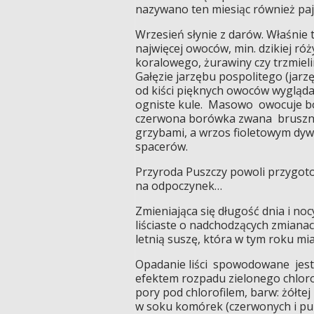
nazywano ten miesiąc również paję
Wrzesień słynie z darów. Właśnie 
najwięcej owoców, min. dzikiej róży
koralowego, żurawiny czy trzmieli
Gałęzie jarzębu pospolitego (jarzę
od kiści pięknych owoców wygląda
ogniste kule. Masowo owocuje b
czerwona borówka zwana brusznic
grzybami, a wrzos fioletowym dy
spacerów.
Przyroda Puszczy powoli przygotow
na odpoczynek…
Zmieniająca się długość dnia i noc
liściaste o nadchodzących zmianac
letnią suszę, która w tym roku mia
Opadanie liści spowodowane jest i
efektem rozpadu zielonego chlorof
pory pod chlorofilem, barw: żółte
w soku komórek (czerwonych i p