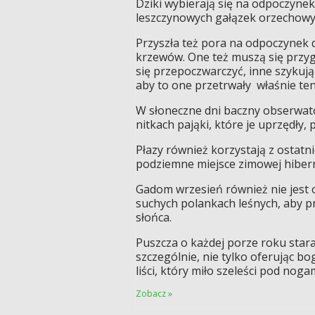
Dziki wybierają się na odpoczynek
leszczynowych gałązek orzechow
Przyszła też pora na odpoczynek d
krzewów. One też muszą się przyg
się przepoczwarczyć, inne szykują 
aby to one przetrwały właśnie ten
W słoneczne dni baczny obserwato
nitkach pająki, które je uprzędły,
Płazy również korzystają z ostatni
podziemne miejsce zimowej hibern
Gadom wrzesień również nie jest o
suchych polankach leśnych, aby p
słońca.
Puszcza o każdej porze roku stara
szczególnie, nie tylko oferując b
liści, który miło szeleści pod nogam
Zobacz »