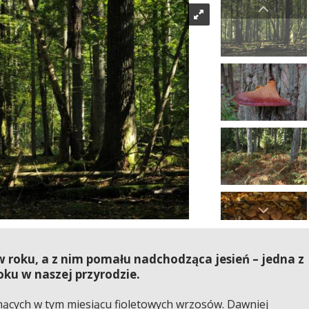
w roku, a z nim pomału nadchodząca jesień – jedna z
ku w naszej przyrodzie.
ących w tym miesiącu fioletowych wrzosów. Dawniej