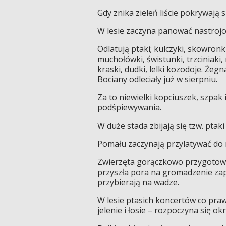
Gdy znika zieleń liście pokrywają s
W lesie zaczyna panować nastrojow
Odlatują ptaki; kulczyki, skowronki 
muchołówki, świstunki, trzciniaki,
kraski, dudki, lelki kozodoje. Żeg
Bociany odleciały już w sierpniu.
Za to niewielki kopciuszek, szpak
podśpiewywania.
W duże stada zbijają się tzw. ptaki
Pomału zaczynają przylatywać do 
Zwierzęta gorączkowo przygotowuj
przyszła pora na gromadzenie zap
przybierają na wadze.
W lesie ptasich koncertów co praw
jelenie i łosie – rozpoczyna się o