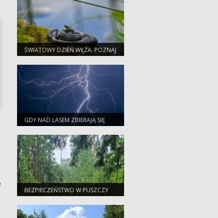
ŚWIATOWY DZIEŃ WĘŻA. POZNAJ
NASZYCH PEŁZAJĄCYCH
SĄSIADÓW
GDY NAD LASEM ZBIERAJĄ SIĘ
CHMURY. PORADNIK
BEZPIECZNEGO TURYSTY
e
BEZPIECZEŃSTWO W PUSZCZY
BIAŁOWIESKIEJ. APEL
NADLEŚNICTWA DO TURYSTÓW